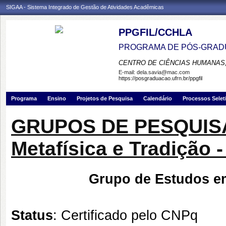
SIGAA - Sistema Integrado de Gestão de Atividades Acadêmicas
PPGFIL/CCHLA
PROGRAMA DE PÓS-GRADU
CENTRO DE CIÊNCIAS HUMANAS,
E-mail:
dela.savia@mac.com
https://posgraduacao.ufrn.br/ppgfil
Programa
Ensino
Projetos de Pesquisa
Calendário
Processos Selet
GRUPOS DE PESQUISA 
Metafísica e Tradição
Grupo de Estudos em
Status
: Certificado pelo CNPq