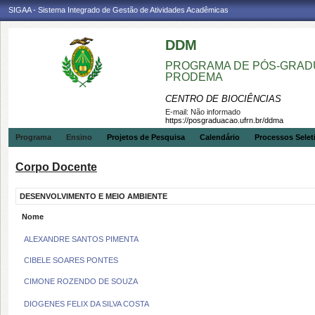
SIGAA - Sistema Integrado de Gestão de Atividades Acadêmicas
DDM
PROGRAMA DE PÓS-GRADU
PRODEMA
CENTRO DE BIOCIÊNCIAS
E-mail:
Não informado
https://posgraduacao.ufrn.br/ddma
Programa
Ensino
Projetos de Pesquisa
Calendário
Processos Selet
Corpo Docente
DESENVOLVIMENTO E MEIO AMBIENTE
Nome
ALEXANDRE SANTOS PIMENTA
CIBELE SOARES PONTES
CIMONE ROZENDO DE SOUZA
DIOGENES FELIX DA SILVA COSTA