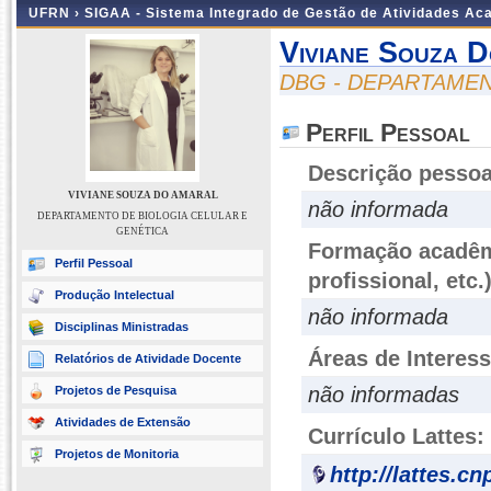
UFRN ›
SIGAA - Sistema Integrado de Gestão de Atividades A
Viviane Souza 
DBG - DEPARTAMEN
Perfil Pessoal
Descrição pessoa
VIVIANE SOUZA DO AMARAL
não informada
DEPARTAMENTO DE BIOLOGIA CELULAR E
GENÉTICA
Formação acadêmi
Perfil Pessoal
profissional, etc.
Produção Intelectual
não informada
Disciplinas Ministradas
Áreas de Interes
Relatórios de Atividade Docente
não informadas
Projetos de Pesquisa
Atividades de Extensão
Currículo Lattes:
Projetos de Monitoria
http://lattes.c