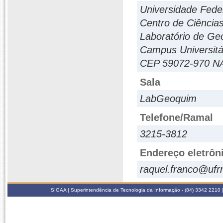
Universidade Fede
Centro de Ciência
Laboratório de Ge
Campus Universitá
CEP 59072-970 N
Sala
LabGeoquim
Telefone/Ramal
3215-3812
Endereço eletrôn
raquel.franco@ufr
SIGAA | Superintendência de Tecnologia da Informação - (84) 3342 2210 