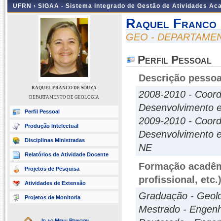
UFRN ›
SIGAA - Sistema Integrado de Gestão de Atividades A
Raquel Franco
GEO - DEPARTAME
Perfil Pessoal
Descrição pessoa
RAQUEL FRANCO DE SOUZA
2008-2010 - Coor
DEPARTAMENTO DE GEOLOGIA
Desenvolvimento 
Perfil Pessoal
2009-2010 - Coor
Produção Intelectual
Desenvolvimento e
Disciplinas Ministradas
NE
Relatórios de Atividade Docente
Formação acadêmi
Projetos de Pesquisa
profissional, etc.
Atividades de Extensão
Graduação - Geolo
Projetos de Monitoria
Mestrado - Engenha
Ir ao Menu Principal