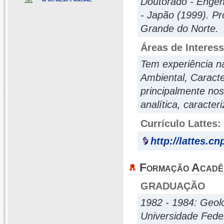
Doutorado - Engen
- Japão (1999). Pr
Grande do Norte.
Áreas de Interes
Tem experiência n
Ambiental, Caract
principalmente no
analítica, caracter
Currículo Lattes:
http://lattes.c
Formação Acadê
GRADUAÇÃO
1982 - 1984: Geol
Universidade Fed