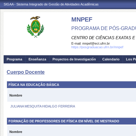
SIGAA - Sistema Integrado de Gestão de Atividades Acadêmicas
MNPEF
PROGRAMA DE PÓS-GRADUA
CENTRO DE CIÊNCIAS EXATAS E
E-mail:
mnpef@ect.ufrn.br
https://posgraduacao.ufrn.br/mnpef
Programa
Enseñanza
Proyectos de Investigación
Calendario
Los P
Cuerpo Docente
FÍSICA NA EDUCAÇÃO BÁSICA
Nombre
JULIANA MESQUITA HIDALGO FERREIRA
FORMAÇÃO DE PROFESSORES DE FÍSICA EM NÍVEL DE MESTRADO
Nombre