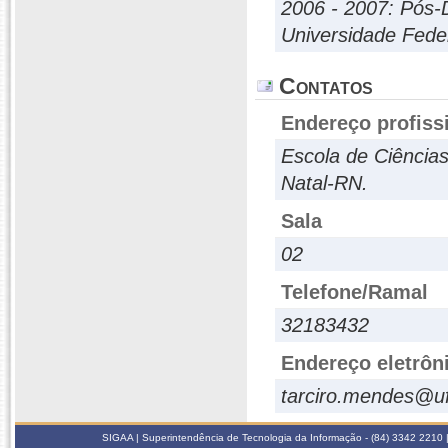
2006 - 2007: Pós-
Universidade Fede
Contatos
Endereço profiss
Escola de Ciências
Natal-RN.
Sala
02
Telefone/Ramal
32183432
Endereço eletrôn
tarciro.mendes@uf
SIGAA | Superintendência de Tecnologia da Informação - (84) 3342 2210 