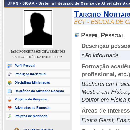
UFRN ›
SIGAA - Sistema Integrado de Gestão de Atividades A
Tarciro Nortar
ECT - ESCOLA DE 
Perfil Pessoal
Descrição pessoa
TARCIRO NORTARSON CHAVES MENDES
não informada
ESCOLA DE CIÊNCIAS E TECNOLOGIA
Formação acadêmi
Perfil Pessoal
profissional, etc.
Produção Intelectual
Disciplinas Ministradas
Bacharel em Físic
Mestre em Física 
Relatórios de Atividade Docente
Doutor em Física p
Projetos de Pesquisa
Atividades de Extensão
Áreas de Interes
Projetos de Monitoria
Física Geral; Ensin
Ir ao Menu Principal