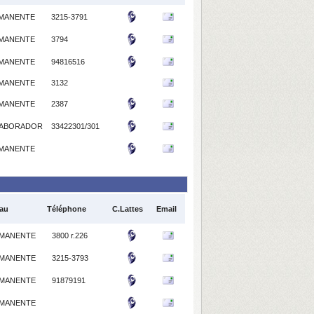
MANENTE
3215-3791
MANENTE
3794
MANENTE
94816516
MANENTE
3132
MANENTE
2387
ABORADOR
33422301/301
MANENTE
au
Téléphone
C.Lattes
Email
MANENTE
3800 r.226
MANENTE
3215-3793
MANENTE
91879191
MANENTE