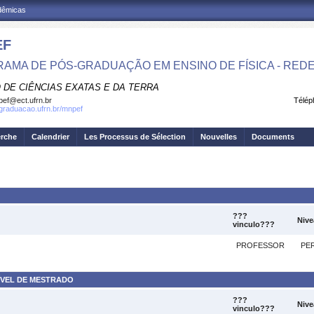
adêmicas
EF
AMA DE PÓS-GRADUAÇÃO EM ENSINO DE FÍSICA - RED
 DE CIÊNCIAS EXATAS E DA TERRA
ef@ect.ufrn.br
Télép
sgraduacao.ufrn.br/mnpef
erche
Calendrier
Les Processus de Sélection
Nouvelles
Documents
???
Nive
vinculo???
PROFESSOR
PE
ÍVEL DE MESTRADO
???
Nive
vinculo???