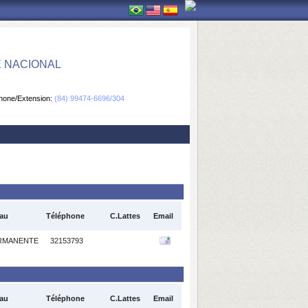
E NACIONAL
hone/Extension:
(84) 99474-6696/304
au
Téléphone
C.Lattes
Email
RMANENTE
32153793
au
Téléphone
C.Lattes
Email