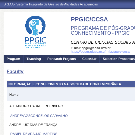
SIGAA - Sistema Integrado de Gestão de Atividades Acadêmicas
PPGIC/CCSA
PROGRAMA DE PÓS-GRAD
CONHECIMENTO - PPGIC
CENTRO DE CIÊNCIAS SOCIAIS 
E-mail:
ppgci@ccsa.ufrn.br
https://posgraduacao.ufrn.br/ppgic-ccsa
Program
Teaching
Research Projects
Calendar
Selection Processes
Faculty
INFORMAÇÃO E CONHECIMENTO NA SOCIEDADE CONTEMPORÂNEA
Name
ALEJANDRO CABALLERO RIVERO
ANDREA VASCONCELOS CARVALHO
ANDRÉ LUIZ DIAS DE FRANÇA
DANIEL DE ARAUJO MARTINS