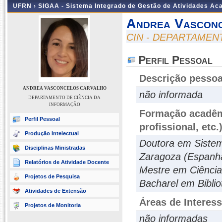
UFRN ›
SIGAA - Sistema Integrado de Gestão de Atividades A
Andrea Vascon
CIN - DEPARTAMEN
Perfil Pessoal
Descrição pessoa
ANDREA VASCONCELOS CARVALHO
não informada
DEPARTAMENTO DE CIÊNCIA DA
INFORMAÇÃO
Formação acadêmi
Perfil Pessoal
profissional, etc.
Produção Intelectual
Doutora em Sistem
Disciplinas Ministradas
Zaragoza (Espanh
Relatórios de Atividade Docente
Mestre em Ciência
Projetos de Pesquisa
Bacharel em Biblio
Atividades de Extensão
Áreas de Interes
Projetos de Monitoria
não informadas