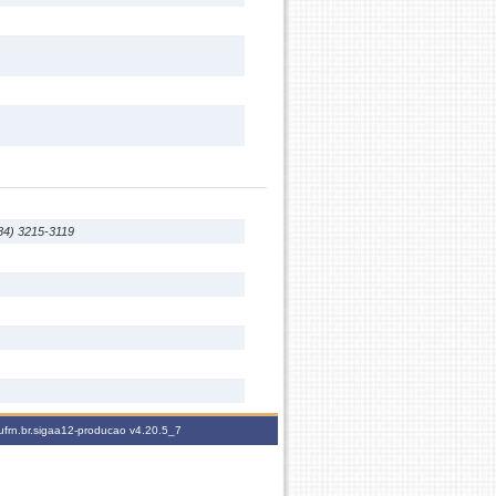
(84) 3215-3119
ufrn.br.sigaa12-producao
v4.20.5_7