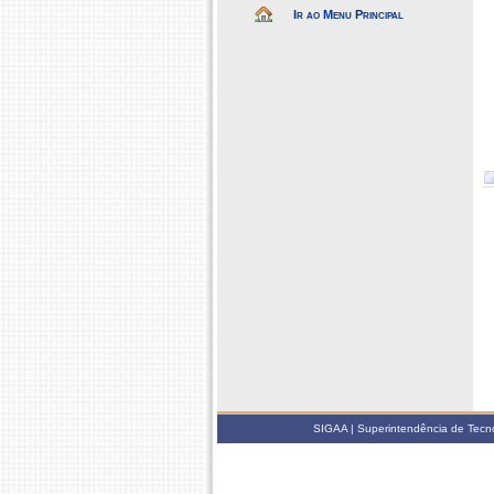
Ir ao Menu Principal
SIGAA | Superintendência de Tecno