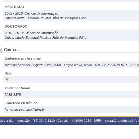
MESTRADO
2008 - 2010: Ciência da Informação
Universidade Estadual Paulista Júlio de Mesquita Filho
DOUTORADO
2010 - 2013: Ciência da Informação
Universidade Estadual Paulista Júlio de Mesquita Filho
Contatos
Endereço profissional
Avenida Senador Salgado Filho, 3000 - Lagoa Nova, Natal - RN, CEP: 59078-970 - Tel.: 
Sala
07
Telefone/Ramal
3215-3375
Endereço eletrônico
fernando.vechiato@ufrn.br
logia da Informação - (84) 3342 2210 | Copyright © 2006-2026 - UFRN - sigaa12-producao.info.