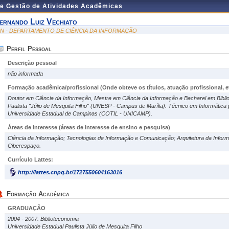
de Gestão de Atividades Acadêmicas
ernando Luiz Vechiato
IN - DEPARTAMENTO DE CIÊNCIA DA INFORMAÇÃO
Perfil Pessoal
Descrição pessoal
não informada
Formação acadêmica/profissional (Onde obteve os títulos, atuação profissional, et
Doutor em Ciência da Informação, Mestre em Ciência da Informação e Bacharel em Bibli
Paulista "Júlio de Mesquita Filho" (UNESP - Campus de Marília). Técnico em Informática 
Universidade Estadual de Campinas (COTIL - UNICAMP).
Áreas de Interesse
(áreas de interesse de ensino e pesquisa)
Ciência da Informação; Tecnologias de Informação e Comunicação; Arquitetura da Info
Ciberespaço.
Currículo Lattes:
http://lattes.cnpq.br/1727550604163016
Formação Acadêmica
GRADUAÇÃO
2004 - 2007: Biblioteconomia
Universidade Estadual Paulista Júlio de Mesquita Filho