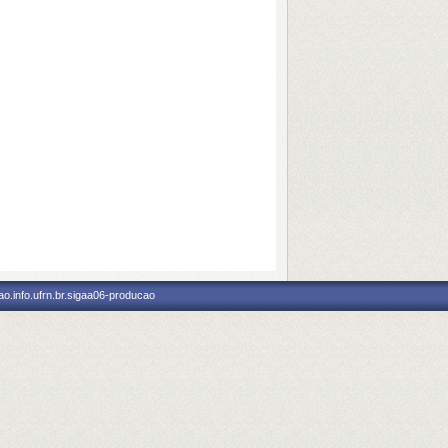
o.info.ufrn.br.sigaa06-producao