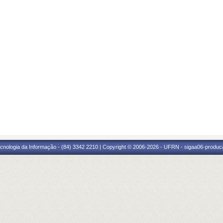
cnologia da Informação - (84) 3342 2210 | Copyright © 2006-2026 - UFRN - sigaa06-produca