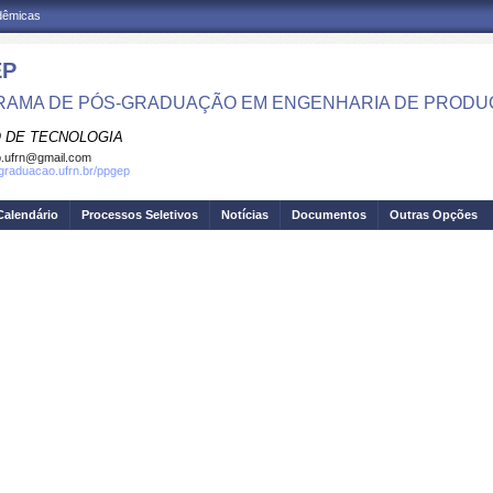
adêmicas
EP
AMA DE PÓS-GRADUAÇÃO EM ENGENHARIA DE PRODU
 DE TECNOLOGIA
.ufrn@gmail.com
sgraduacao.ufrn.br/ppgep
Calendário
Processos Seletivos
Notícias
Documentos
Outras Opções