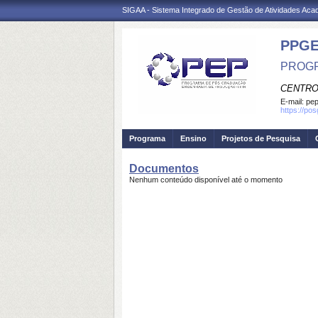
SIGAA - Sistema Integrado de Gestão de Atividades Ac
PPG
PROGR
CENTRO
E-mail:
pep
https://po
Programa
Ensino
Projetos de Pesquisa
Documentos
Nenhum conteúdo disponível até o momento