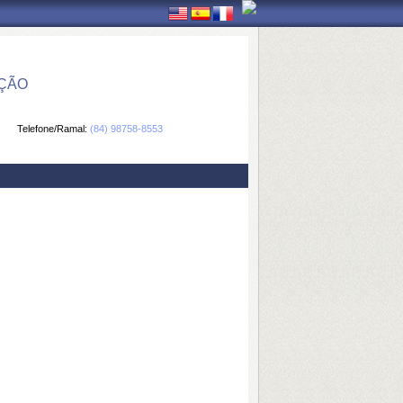
ÇÃO
Telefone/Ramal:
(84) 98758-8553