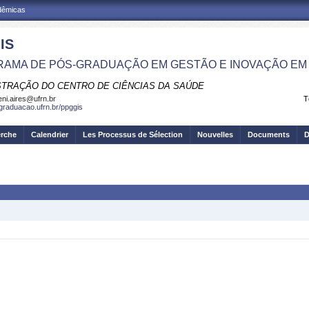
adêmicas
IS
AMA DE PÓS-GRADUAÇÃO EM GESTÃO E INOVAÇÃO EM
STRAÇÃO DO CENTRO DE CIÊNCIAS DA SAÚDE
eni.aires@ufrn.br
T
sgraduacao.ufrn.br/ppggis
erche
Calendrier
Les Processus de Sélection
Nouvelles
Documents
D