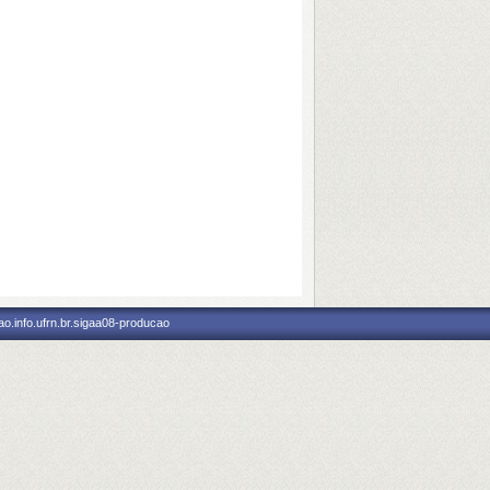
o.info.ufrn.br.sigaa08-producao