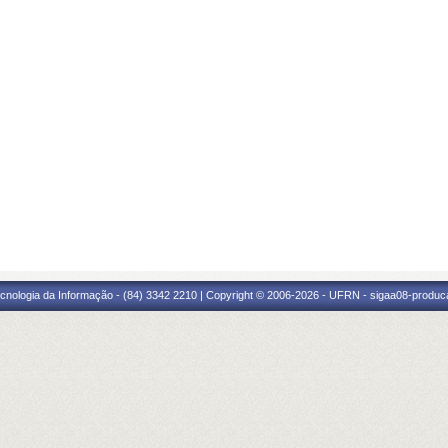
cnologia da Informação - (84) 3342 2210 | Copyright © 2006-2026 - UFRN - sigaa08-produca