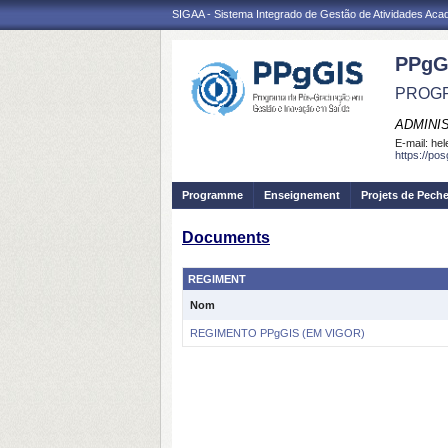
SIGAA - Sistema Integrado de Gestão de Atividades Ac
PPgG
PROGR
ADMINI
E-mail:
hel
https://po
Programme
Enseignement
Projets de Pech
Documents
REGIMENT
Nom
REGIMENTO PPgGIS (EM VIGOR)