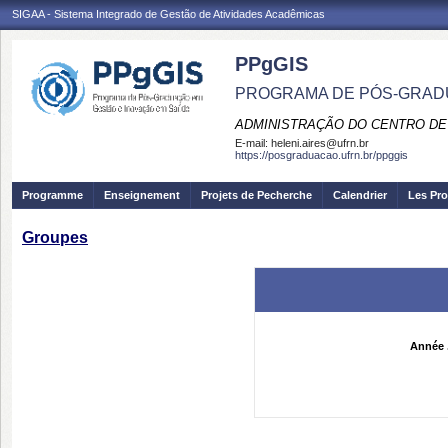
SIGAA - Sistema Integrado de Gestão de Atividades Acadêmicas
PPgGIS
PROGRAMA DE PÓS-GRAD
ADMINISTRAÇÃO DO CENTRO DE
E-mail:
heleni.aires@ufrn.br
https://posgraduacao.ufrn.br/ppggis
Programme
Enseignement
Projets de Pecherche
Calendrier
Les Pro
Groupes
Année 