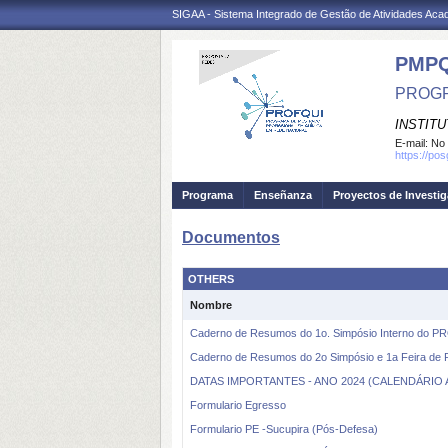
SIGAA - Sistema Integrado de Gestão de Atividades Ac
PMPQ
PROGR
INSTITU
E-mail:
No 
https://p
Programa
Enseñanza
Proyectos de Investi
Documentos
OTHERS
Nombre
Caderno de Resumos do 1o. Simpósio Interno do
Caderno de Resumos do 2o Simpósio e 1a Feira d
DATAS IMPORTANTES - ANO 2024 (CALENDÁRIO
Formulario Egresso
Formulario PE -Sucupira (Pós-Defesa)