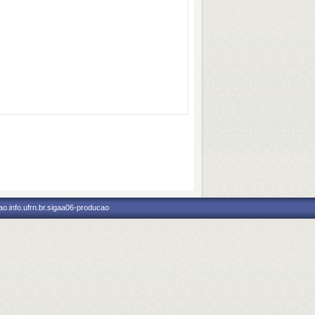
o.info.ufrn.br.sigaa06-producao