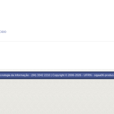
CIDO
cnologia da Informação - (84) 3342 2210 | Copyright © 2006-2026 - UFRN - sigaa06-produca