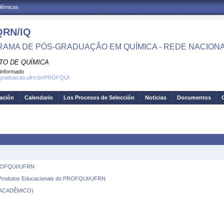
adêmicas
RN/IQ
AMA DE PÓS-GRADUAÇÃO EM QUÍMICA - REDE NACION
TO DE QUÍMICA
informado
osgraduacao.ufrn.br/PROFQUI
gación
Calendario
Los Procesos de Selección
Noticias
Documentos
 PROFQUI/UFRN
e Produtos Educacionais do PROFQUI/UFRN
 ACADÊMICO)