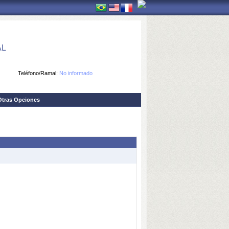
AL
Teléfono/Ramal:
No informado
Otras Opciones