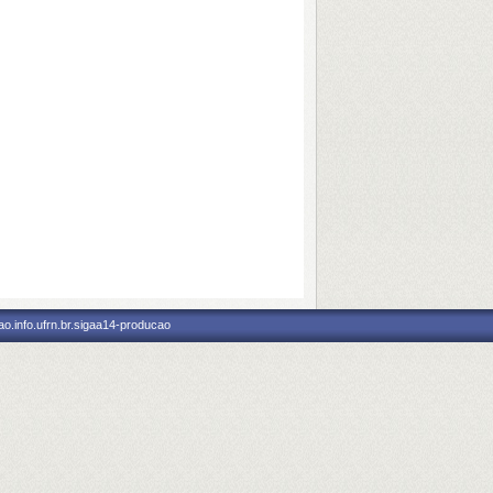
o.info.ufrn.br.sigaa14-producao