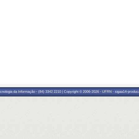
cnologia da Informação - (84) 3342 2210 | Copyright © 2006-2026 - UFRN - sigaa14-produca