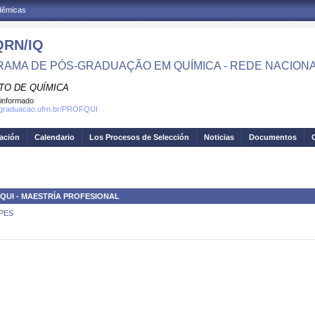
adêmicas
RN/IQ
AMA DE PÓS-GRADUAÇÃO EM QUÍMICA - REDE NACION
TO DE QUÍMICA
informado
osgraduacao.ufrn.br/PROFQUI
gación
Calendario
Los Procesos de Selección
Noticias
Documentos
QUI - MAESTRÍA PROFESIONAL
APES