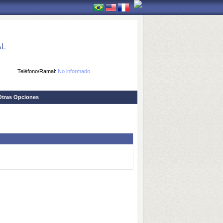
AL
Teléfono/Ramal:
No informado
Otras Opciones