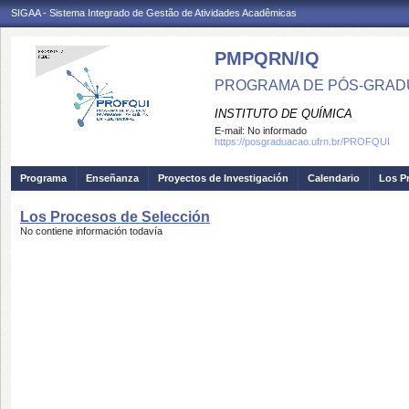
SIGAA - Sistema Integrado de Gestão de Atividades Acadêmicas
PMPQRN/IQ
PROGRAMA DE PÓS-GRADU
INSTITUTO DE QUÍMICA
E-mail:
No informado
https://posgraduacao.ufrn.br/PROFQUI
Programa
Enseñanza
Proyectos de Investigación
Calendario
Los P
Los Procesos de Selección
No contiene información todavía