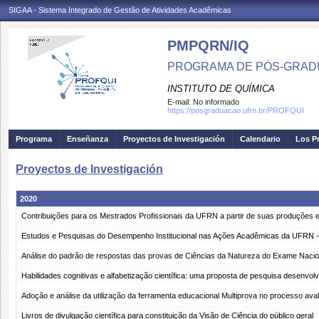
SIGAA - Sistema Integrado de Gestão de Atividades Acadêmicas
PMPQRN/IQ
PROGRAMA DE PÓS-GRADU
INSTITUTO DE QUÍMICA
E-mail:
No informado
https://posgraduacao.ufrn.br/PROFQUI
Programa
Enseñanza
Proyectos de Investigación
Calendario
Los P
Proyectos de Investigación
2020
Contribuições para os Mestrados Profissionais da UFRN a partir de suas produçõe
Estudos e Pesquisas do Desempenho Institucional nas Ações Acadêmicas da UFRN 
Análise do padrão de respostas das provas de Ciências da Natureza do Exame Nacio
Habilidades cognitivas e alfabetização científica: uma proposta de pesquisa desenvol
Adoção e análise da utilização da ferramenta educacional Multiprova no processo aval
Livros de divulgação científica para constituição da Visão de Ciência do público geral