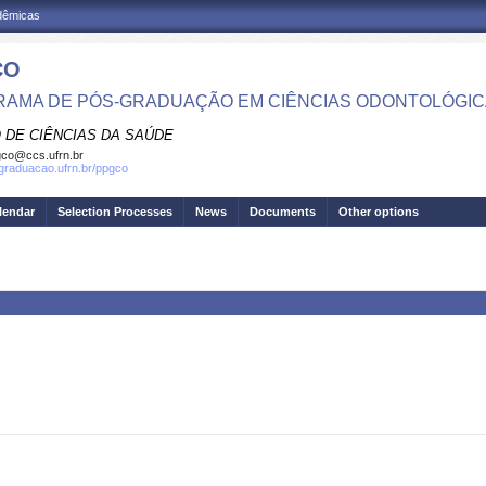
adêmicas
CO
AMA DE PÓS-GRADUAÇÃO EM CIÊNCIAS ODONTOLÓGI
 DE CIÊNCIAS DA SAÚDE
co@ccs.ufrn.br
sgraduacao.ufrn.br/ppgco
lendar
Selection Processes
News
Documents
Other options