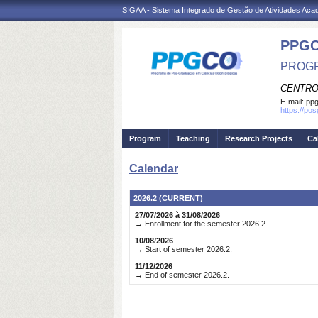
SIGAA - Sistema Integrado de Gestão de Atividades Ac
PPG
PROGR
CENTRO
E-mail:
ppg
https://po
Program
Teaching
Research Projects
Ca
Calendar
2026.2 (CURRENT)
27/07/2026 à 31/08/2026
→ Enrollment for the semester 2026.2.
10/08/2026
→ Start of semester 2026.2.
11/12/2026
→ End of semester 2026.2.