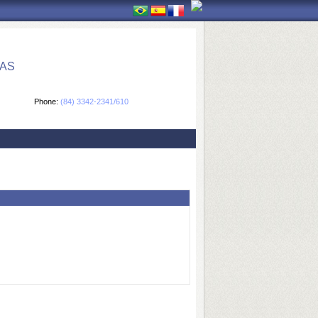
CAS
Phone:
(84) 3342-2341/610