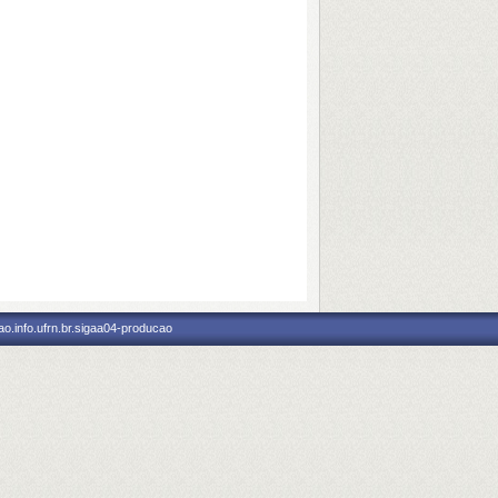
o.info.ufrn.br.sigaa04-producao