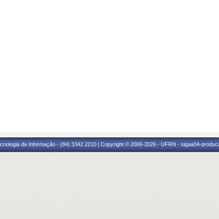
cnologia da Informação - (84) 3342 2210 | Copyright © 2006-2026 - UFRN - sigaa04-produca