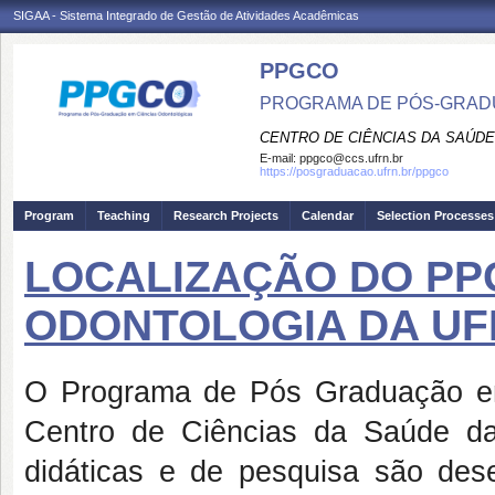
SIGAA - Sistema Integrado de Gestão de Atividades Acadêmicas
PPGCO
PROGRAMA DE PÓS-GRAD
CENTRO DE CIÊNCIAS DA SAÚDE
E-mail:
ppgco@ccs.ufrn.br
https://posgraduacao.ufrn.br/ppgco
Program
Teaching
Research Projects
Calendar
Selection Processes
LOCALIZAÇÃO DO PP
ODONTOLOGIA DA UF
O Programa de Pós Graduação em
Centro de Ciências da Saúde d
didáticas e de pesquisa são des