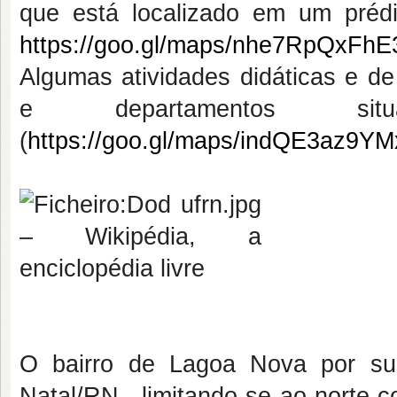
que está localizado em um pré
https://goo.gl/maps/nhe7RpQxFh
Algumas atividades didáticas e de
e departamentos si
(
https://goo.gl/maps/indQE3az9Y
O bairro de Lagoa Nova por su
Natal/RN , limitando-se ao norte c