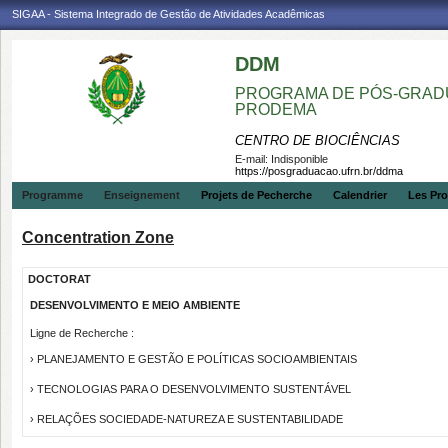
SIGAA - Sistema Integrado de Gestão de Atividades Acadêmicas
DDM
PROGRAMA DE PÓS-GRADU
PRODEMA
CENTRO DE BIOCIÊNCIAS
E-mail:
Indisponible
https://posgraduacao.ufrn.br/ddma
Programme
Enseignement
Projets de Pecherche
Calendrier
Les Pro
Concentration Zone
DOCTORAT
DESENVOLVIMENTO E MEIO AMBIENTE
Ligne de Recherche :
› PLANEJAMENTO E GESTÃO E POLÍTICAS SOCIOAMBIENTAIS
› TECNOLOGIAS PARA O DESENVOLVIMENTO SUSTENTÁVEL
› RELAÇÕES SOCIEDADE-NATUREZA E SUSTENTABILIDADE