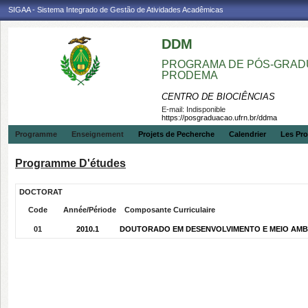
SIGAA - Sistema Integrado de Gestão de Atividades Acadêmicas
DDM
PROGRAMA DE PÓS-GRADU
PRODEMA
CENTRO DE BIOCIÊNCIAS
E-mail:
Indisponible
https://posgraduacao.ufrn.br/ddma
Programme
Enseignement
Projets de Pecherche
Calendrier
Les Pro
Programme D'études
DOCTORAT
Code
Année/Période
Composante Curriculaire
01
2010.1
DOUTORADO EM DESENVOLVIMENTO E MEIO AMBIEN