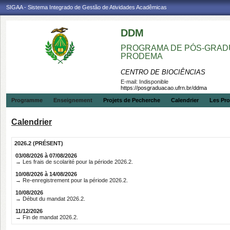
SIGAA - Sistema Integrado de Gestão de Atividades Acadêmicas
DDM
PROGRAMA DE PÓS-GRADU
PRODEMA
CENTRO DE BIOCIÊNCIAS
E-mail:
Indisponible
https://posgraduacao.ufrn.br/ddma
Programme
Enseignement
Projets de Pecherche
Calendrier
Les Pro
Calendrier
2026.2 (PRÉSENT)
03/08/2026 à 07/08/2026
→ Les frais de scolarité pour la période 2026.2.
10/08/2026 à 14/08/2026
→ Re-enregistrement pour la période 2026.2.
10/08/2026
→ Début du mandat 2026.2.
11/12/2026
→ Fin de mandat 2026.2.