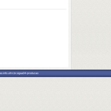
o.info.ufrn.br.sigaa04-producao