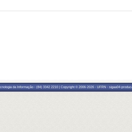
cnologia da Informação - (84) 3342 2210 | Copyright © 2006-2026 - UFRN - sigaa04-produca