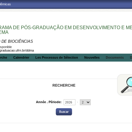
adêmicas
AMA DE PÓS-GRADUAÇÃO EM DESENVOLVIMENTO E MEI
EMA
 DE BIOCIÊNCIAS
isponible
sgraduacao.ufrn.br/ddma
erche
Calendrier
Les Processus de Sélection
Nouvelles
Documents
D
RECHERCHE
.
Année . Période: