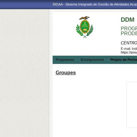
SIGAA - Sistema Integrado de Gestão de Atividades Ac
DDM
PROGR
PROD
CENTRO
E-mail:
Ind
https://po
Programme
Enseignement
Projets de Pech
Groupes