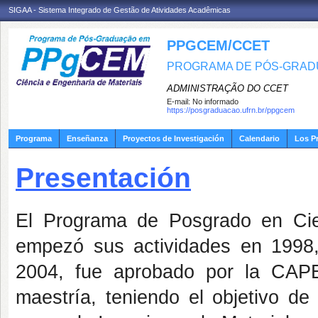
SIGAA - Sistema Integrado de Gestão de Atividades Acadêmicas
PPGCEM/CCET
PROGRAMA DE PÓS-GRADU
ADMINISTRAÇÃO DO CCET
E-mail:
No informado
https://posgraduacao.ufrn.br/ppgcem
Programa
Enseñanza
Proyectos de Investigación
Calendario
Los P
Presentación
El Programa de Posgrado en Cie
empezó sus actividades en 1998,
2004, fue aprobado por la CAP
maestría, teniendo el objetivo de