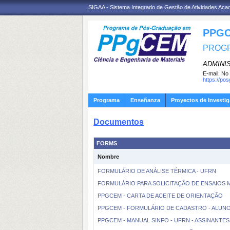
SIGAA - Sistema Integrado de Gestão de Atividades Ac
PPGC
PROGR
ADMINI
E-mail:
No 
https://po
Programa
Enseñanza
Proyectos de Investi
Documentos
FORMS
Nombre
FORMULÁRIO DE ANÁLISE TÉRMICA - UFRN
FORMULÁRIO PARA SOLICITAÇÃO DE ENSAIOS
PPGCEM - CARTA DE ACEITE DE ORIENTAÇÃO
PPGCEM - FORMULÁRIO DE CADASTRO - ALUNO
PPGCEM - MANUAL SINFO - UFRN - ASSINANTE