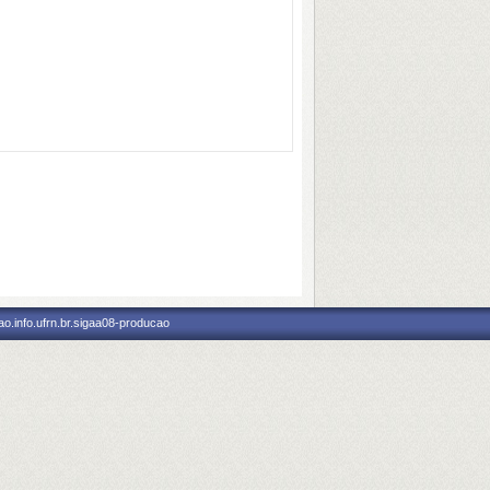
o.info.ufrn.br.sigaa08-producao