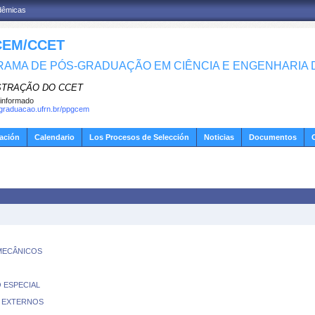
adêmicas
EM/CCET
AMA DE PÓS-GRADUAÇÃO EM CIÊNCIA E ENGENHARIA D
STRAÇÃO DO CCET
informado
sgraduacao.ufrn.br/ppgcem
gación
Calendario
Los Procesos de Selección
Noticias
Documentos
 MECÂNICOS
 ESPECIAL
S EXTERNOS