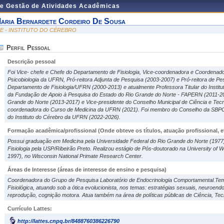
de Gestão de Atividades Acadêmicas
aria Bernardete Cordeiro De Sousa
CE - INSTITUTO DO CÉREBRO
Perfil Pessoal
Descrição pessoal
Foi Vice- chefe e Chefe do Departamento de Fisiologia, Vice-coordenadora e Coordena
Psicobiologia da UFRN, Pró-reitora Adjunta de Pesquisa (2003-2007) e Pró-reitora de Pes
Departamento de Fisiologia/UFRN (2000-2013) e atualmente Professora Titular do Institu
da Fundação de Apoio à Pesquisa do Estado do Rio Grande do Norte - FAPERN (2011-20
Grande do Norte (2013-2017) e Vice-presidente do Conselho Municipal de Ciência e Tecn
coordenadora do Curso de Medicina da UFRN (2021). Foi membro do Conselho da SBPC 
do Instituto do Cérebro da UFRN (2022-2026).
Formação acadêmica/profissional (Onde obteve os títulos, atuação profissional, et
Possui graduação em Medicina pela Universidade Federal do Rio Grande do Norte (1977
Fisiologia pela USP/Ribeirão Preto. Realizou estágio de Pós-doutorado na University of 
1997), no Wisconsin National Primate Research Center.
Áreas de Interesse
(áreas de interesse de ensino e pesquisa)
Coordenadora do Grupo de Pesquisa Laboratório de Endocrinologia Comportamental.Tem 
Fisiológica, atuando sob a ótica evolucionista, nos temas: estratégias sexuais, neuroend
reprodução, cognição motora. Atua também na área de políticas públicas de Ciência, Tec
Currículo Lattes:
http://lattes.cnpq.br/8488760386226790