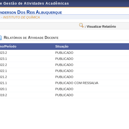
de Gestão de Atividades Acadêmicas
nderson Dos Reis Albuquerque
Q - INSTITUTO DE QUÍMICA
: Visualizar Relatório
Relatórios de Atividade Docente
no/Período
Situação
023.2
PUBLICADO
023.1
PUBLICADO
022.2
PUBLICADO
022.1
PUBLICADO
021.2
PUBLICADO
021.1
PUBLICADO COM RESSALVA
020.1
PUBLICADO
019.2
PUBLICADO