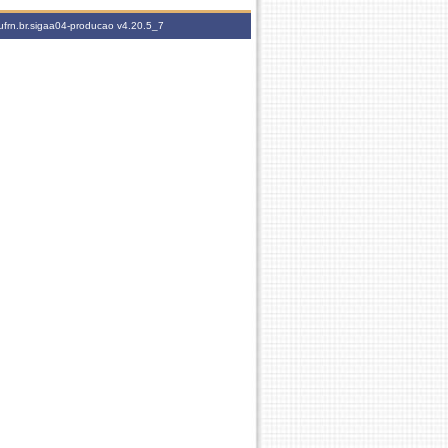
ufrn.br.sigaa04-producao
v4.20.5_7