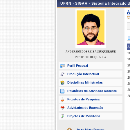
UFRN ›
SIGAA - Sistema Integrado 
A
I
A
ANDERSON DOS REIS ALBUQUERQUE
2
INSTITUTO DE QUÍMICA
2
2
Perfil Pessoal
2
Produção Intelectual
2
Disciplinas Ministradas
2
2
Relatórios de Atividade Docente
2
Projetos de Pesquisa
Atividades de Extensão
Projetos de Monitoria
Ir ao Menu Principal