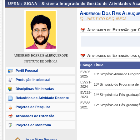
UFRN ›
SIGAA - Sistema Integrado de Gestão de Atividades A
Anderson Dos Reis Albuqu
IQ - INSTITUTO DE QUÍMICA
Atividades de Extensão que
Atividades de Extensão das q
ANDERSON DOS REIS ALBUQUERQUE
INSTITUTO DE QUÍMICA
Código
Título
Perfil Pessoal
EV406-
16º Simpósio Anual do Progr
2025
Produção Intelectual
EV271-
15º Simpósio do Programa de
2024
Disciplinas Ministradas
EV232-
14º Simpósio da Pós-graduaç
2023
Relatórios de Atividade Docente
EV388-
12º Simpósio da Pós-graduaç
Projetos de Pesquisa
2021
Atividades de Extensão
Projetos de Monitoria
Ir ao Menu Principal