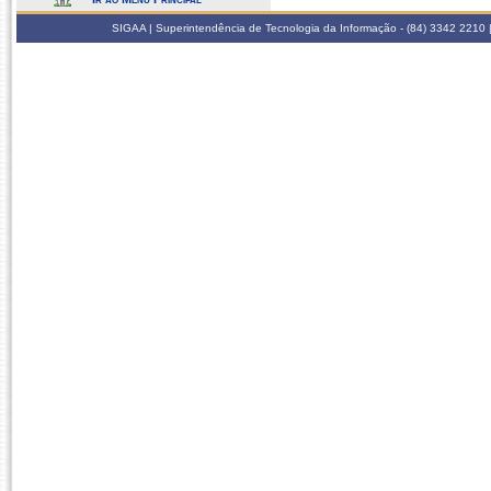
SIGAA | Superintendência de Tecnologia da Informação - (84) 3342 2210 