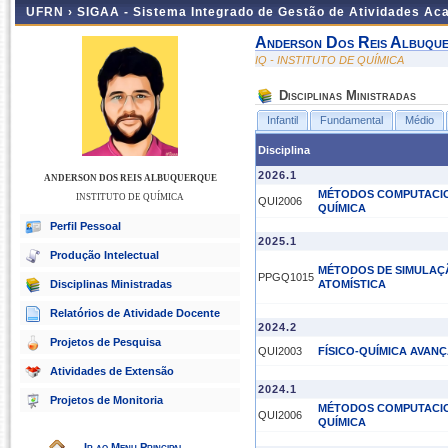
UFRN ›
SIGAA - Sistema Integrado de Gestão de Atividades A
Anderson Dos Reis Albuqu
IQ - INSTITUTO DE QUÍMICA
Disciplinas Ministradas
Infantil
Fundamental
Médio
Disciplina
2026.1
ANDERSON DOS REIS ALBUQUERQUE
MÉTODOS COMPUTACIO
INSTITUTO DE QUÍMICA
QUI2006
QUÍMICA
Perfil Pessoal
2025.1
Produção Intelectual
MÉTODOS DE SIMULAÇ
PPGQ1015
Disciplinas Ministradas
ATOMÍSTICA
Relatórios de Atividade Docente
2024.2
Projetos de Pesquisa
QUI2003
FÍSICO-QUÍMICA AVANÇ
Atividades de Extensão
2024.1
Projetos de Monitoria
MÉTODOS COMPUTACIO
QUI2006
QUÍMICA
Ir ao Menu Principal