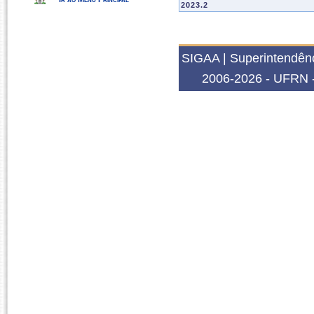
2023.2
QUI2003
FÍSICO-QUÍMICA AVANÇ
QUI2202
PRINCÍPIOS DE QUÍMI
SIGAA | Superintendênc
2022.2
2006-2026 - UFRN -
QUI2078
TÓPICOS ESPECIAIS EM
2022.1
QUI2003
FÍSICO-QUÍMICA AVANÇ
2021.2
QUI2202
PRINCÍPIOS DE QUÍMI
2020.1
QUI2003
FÍSICO-QUÍMICA AVANÇ