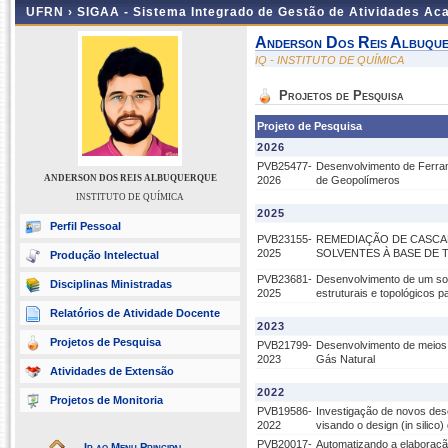
UFRN ›
SIGAA - Sistema Integrado de Gestão de Atividades A
Anderson Dos Reis Albuqu
IQ - INSTITUTO DE QUÍMICA
Projetos de Pesquisa
Projeto de Pesquisa
2026
PVB25477-
Desenvolvimento de Ferram
ANDERSON DOS REIS ALBUQUERQUE
2026
de Geopolímeros
INSTITUTO DE QUÍMICA
2025
Perfil Pessoal
PVB23155-
REMEDIAÇÃO DE CASCA
2025
SOLVENTES À BASE DE 
Produção Intelectual
PVB23681-
Desenvolvimento de um soft
Disciplinas Ministradas
2025
estruturais e topológicos p
Relatórios de Atividade Docente
2023
Projetos de Pesquisa
PVB21799-
Desenvolvimento de meios 
2023
Gás Natural
Atividades de Extensão
2022
Projetos de Monitoria
PVB19586-
Investigação de novos desc
2022
visando o design (in silico
PVB20017-
Automatizando a elaboração
Ir ao Menu Principal