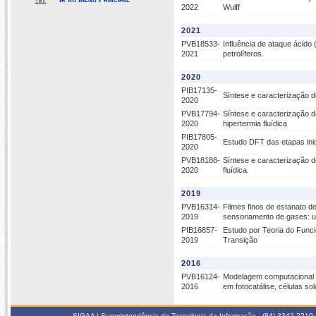
2022
Wulff
2021
PVB18533-
Influência de ataque ácido
2021
petrolíferos.
2020
PIB17135-
Síntese e caracterização d
2020
PVB17794-
Síntese e caracterização 
2020
hipertermia fluídica
PIB17805-
Estudo DFT das etapas inic
2020
PVB18188-
Síntese e caracterização d
2020
fluídica.
2019
PVB16314-
Filmes finos de estanato d
2019
sensoriamento de gases: 
PIB16857-
Estudo por Teoria do Func
2019
Transição
2016
PVB16124-
Modelagem computacional d
2016
em fotocatálise, células s
SIGAA | Superintendência de Tecnologia da Informação - (84) 3342 2210 