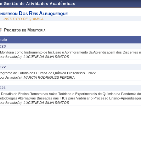
de Gestão de Atividades Acadêmicas
nderson Dos Reis Albuquerque
Q - INSTITUTO DE QUÍMICA
Projetos de Monitoria
ítulo
023
 Monitoria como Instrumento de Inclusão e Aprimoramento da Aprendizagem dos Discentes 
oordenador(a): LUCIENE DA SILVA SANTOS
022
rograma de Tutoria dos Cursos de Química Presenciais - 2022
oordenador(a): MARCIA RODRIGUES PEREIRA
021
 Desafio do Ensino Remoto nas Aulas Teóricas e Experimentais de Química na Pandemia do
etodologias Alternativas Baseadas nas TICs para Viabilizar o Processo Ensino-Aprendizag
oordenador(a): LUCIENE DA SILVA SANTOS