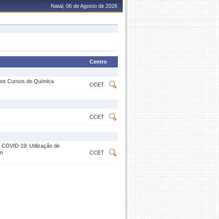
Natal, 06 de Agosto de 2026
Centro
nos Cursos de Química
CCET
CCET
 COVID-19: Utilização de
em
CCET