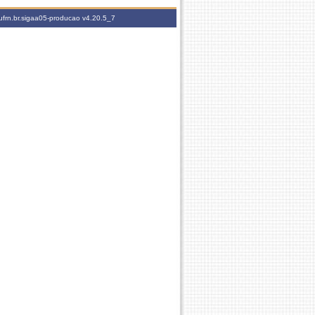
ufrn.br.sigaa05-producao
v4.20.5_7