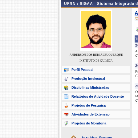
UFRN ›
SIGAA - Sistema Integrado 
A
I
T
2
A
ANDERSON DOS REIS ALBUQUERQUE
C
INSTITUTO DE QUÍMICA
2
Perfil Pessoal
P
C
Produção Intelectual
2
Disciplinas Ministradas
O
M
Relatórios de Atividade Docente
C
Projetos de Pesquisa
Atividades de Extensão
Projetos de Monitoria
Ir ao Menu Principal