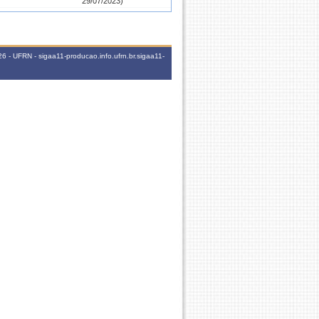
29/07/2023)
60h
5M2345
60h
5M23456
 - UFRN - sigaa11-producao.info.ufrn.br.sigaa11-
60h
5M2345
17M2345 7T23456 6N1234
16h
(31/01/2020 - 02/02/2020)
60h
5M2345
60h
5M2345
20h
17M2345 7T2345 6N1234
60h
5M2345
15h
7M12345 7T3456 6N1234