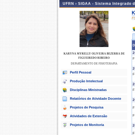
UFRN ›
SIGAA - Sistema Integrado 
K
F
D
2
KARYNA MYRELLY OLIVEIRA BEZERRA DE
FIGUEIREDO RIBEIRO
F
DEPARTAMENTO DE FISIOTERAPIA
2
Perfil Pessoal
F
Produção Intelectual
2
Disciplinas Ministradas
F
Relatórios de Atividade Docente
2
Projetos de Pesquisa
F
F
Atividades de Extensão
Projetos de Monitoria
2
F