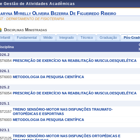
de Gestão de Atividades Acadêmicas
aryna Myrelly Oliveira Bezerra De Figueiredo Ribeiro
ST - DEPARTAMENTO DE FISIOTERAPIA
Disciplinas Ministradas
Infantil
Fundamental
Médio
Integrado
Técnico
Graduação
Pós-Grad
isciplina
026.2
ST6054
PRESCRIÇÃO DE EXERCÍCIO NA REABILITAÇÃO MUSCULOESQUELÉTICA
026.1
ST6003
METODOLOGIA DA PESQUISA CIENTÍFICA
025.2
ST6054
PRESCRIÇÃO DE EXERCÍCIO NA REABILITAÇÃO MUSCULOESQUELÉTICA
025.1
TREINO SENSÓRIO-MOTOR NAS DISFUNÇÕES TRAUMATO-
ST2157
ORTOPÉDICAS E ESPORTIVAS
ST6003
METODOLOGIA DA PESQUISA CIENTÍFICA
023.1
TREINO SENSÓRIO-MOTOR NAS DISFUNÇÕES ORTOPÉDICAS E
ST2125