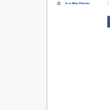
Ir ao Menu Principal
F
2
F
2
F
2
F
F
2
F
2
F
2
F
2
F