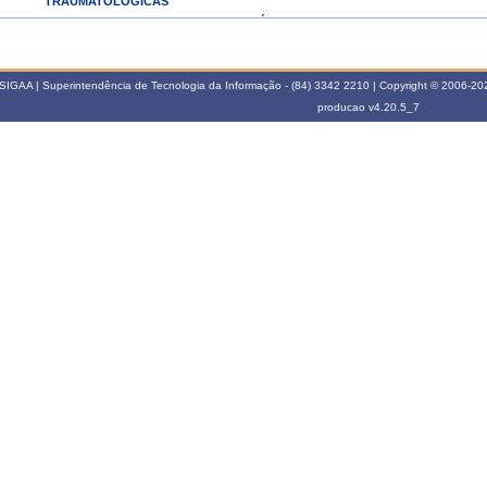
TRAUMATOLÓGICAS
ST6003
METODOLOGIA DA PESQUISA CIENTÍFICA
022.1
ST6003
METODOLOGIA DA PESQUISA CIENTÍFICA
SIGAA | Superintendência de Tecnologia da Informação - (84) 3342 2210 | Copyright © 2006-2026
producao
v4.20.5_7
021.1
ST6003
METODOLOGIA DA PESQUISA CIENTÍFICA
020.1
REABILITAÇÃO DAS DISFUNÇÕES ORTOPÉDICAS E TRAUMATOLÓGICAS
ST2107
DOS MEMBROS SUPERIORES
ST6003
METODOLOGIA DA PESQUISA CIENTÍFICA
019.1
ST6003
METODOLOGIA DA PESQUISA CIENTÍFICA
017.2
REABILITAÇÃO DAS DISFUNÇÕES ORTOPÉDICAS E TRAUMATOLÓGICAS
ST1916
DOS MEMBROS SUPERIORES
017.1
ST6003
METODOLOGIA DA PESQUISA CIENTÍFICA
012.2
ST1917
CIRURGIAS ORTOPÉDICAS E PROTOCOLOS DE REABILITAÇÃO