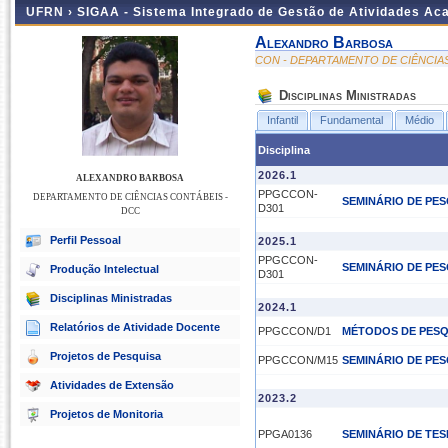
UFRN ›
SIGAA - Sistema Integrado de Gestão de Atividades A
Alexandro Barbosa
CON - DEPARTAMENTO DE CIÊNCIA
Disciplinas Ministradas
Infantil
Fundamental
Médio
Disciplina
2026.1
ALEXANDRO BARBOSA
PPGCCON-
DEPARTAMENTO DE CIÊNCIAS CONTÁBEIS -
SEMINÁRIO DE PES
D301
DCC
Perfil Pessoal
2025.1
PPGCCON-
SEMINÁRIO DE PES
Produção Intelectual
D301
Disciplinas Ministradas
2024.1
Relatórios de Atividade Docente
PPGCCON/D1
MÉTODOS DE PESQ
Projetos de Pesquisa
PPGCCON/M15
SEMINÁRIO DE PES
Atividades de Extensão
2023.2
Projetos de Monitoria
PPGA0136
SEMINÁRIO DE TES