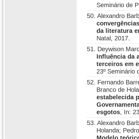
Seminário de P
50. Alexandro Bar
convergências
da literatura 
Natal, 2017.
51. Deywison Marc
Influência da
terceiros em 
23º Seminário 
52. Fernando Barr
Branco de Hol
estabelecida 
Governamentai
esgotos
, In: 
53. Alexandro Barb
Holanda; Pedro
Modelo teórico