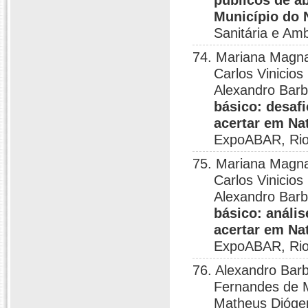
públicos de a
Município do 
Sanitária e Am
74. Mariana Magna
Carlos Vinicio
Alexandro Bar
básico: desaf
acertar em Na
ExpoABAR, Rio 
75. Mariana Magna
Carlos Vinicio
Alexandro Bar
básico: análi
acertar em Na
ExpoABAR, Rio 
76. Alexandro Bar
Fernandes de M
Matheus Diógen