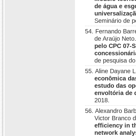
de água e esg
universalizaç
Seminário de p
54. Fernando Barr
de Araújo Neto
pelo CPC 07-S
concessionári
de pesquisa do
55. Aline Dayane 
econômica das
estudo das op
envoltória de
2018.
56. Alexandro Bar
Victor Branco 
efficiency in 
network analys