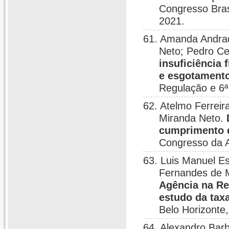
Congresso Bras
2021.
61. Amanda Andrad
Neto; Pedro Ce
insuficiência
e esgotamento
Regulação e 6
62. Atelmo Ferreir
Miranda Neto.
cumprimento d
Congresso da A
63. Luis Manuel Es
Fernandes de M
Agência na R
estudo da taxa
Belo Horizonte
64. Alexandro Bar