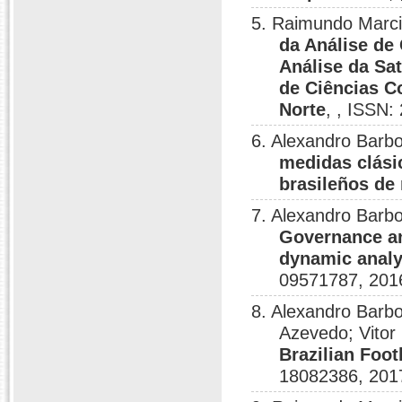
5. Raimundo Marci
da Análise de
Análise da Sa
de Ciências C
Norte
, , ISSN
6. Alexandro Bar
medidas clási
brasileños de 
7. Alexandro Barb
Governance and
dynamic analy
09571787, 201
8. Alexandro Barb
Azevedo; Vitor
Brazilian Foot
18082386, 201