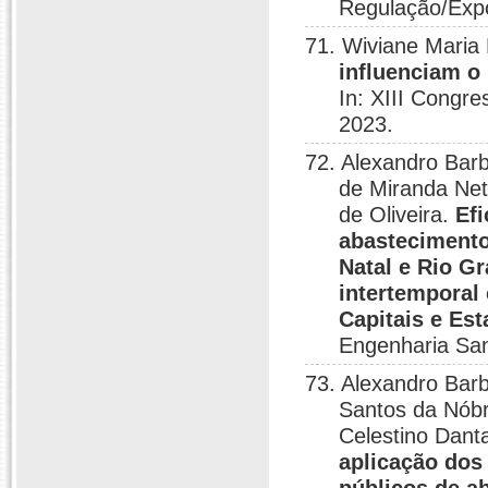
Regulação/Exp
71. Wiviane Maria
influenciam o
In: XIII Congr
2023.
72. Alexandro Bar
de Miranda Ne
de Oliveira.
Efi
abastecimento
Natal e Rio G
intertemporal
Capitais e Est
Engenharia San
73. Alexandro Bar
Santos da Nóbr
Celestino Dant
aplicação dos