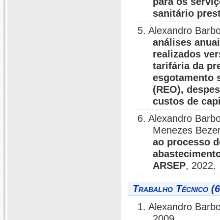
para os servi
sanitário pres
5. Alexandro Barb
análises anuai
realizados ve
tarifária da p
esgotamento sa
(REO), despes
custos de cap
6. Alexandro Barb
Menezes Beze
ao processo d
abastecimento
ARSEP
, 2022.
Trabalho Técnico (6
1. Alexandro Barb
2009.