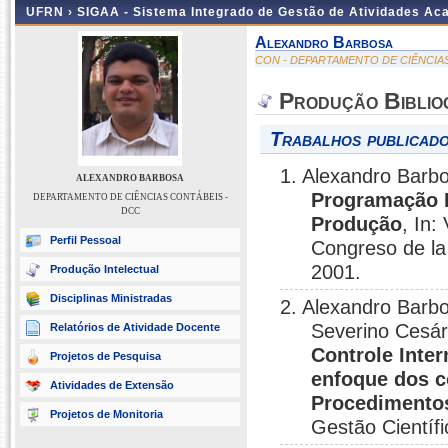
UFRN ›
SIGAA - Sistema Integrado de Gestão de Atividades A
Alexandro Barbosa
CON - DEPARTAMENTO DE CIÊNCIA
Produção Biblio
Trabalhos publicado
1. Alexandro Barb
ALEXANDRO BARBOSA
Programação L
DEPARTAMENTO DE CIÊNCIAS CONTÁBEIS -
DCC
Produção
, In:
Perfil Pessoal
Congreso de la
2001.
Produção Intelectual
Disciplinas Ministradas
2. Alexandro Barb
Severino Cesár
Relatórios de Atividade Docente
Controle Inter
Projetos de Pesquisa
enfoque dos c
Atividades de Extensão
Procedimentos
Projetos de Monitoria
Gestão Científi