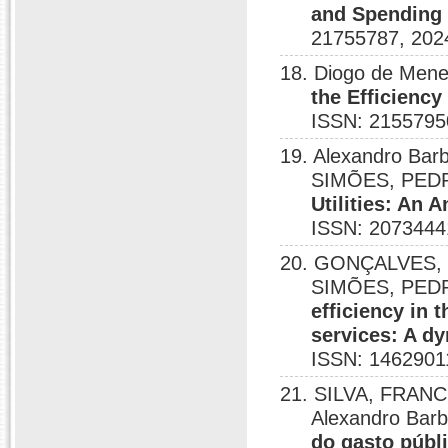
and Spending o
21755787, 202
18. Diogo de Mene
the Efficienc
ISSN: 2155795
19. Alexandro B
SIMÕES, PED
Utilities: An 
ISSN: 2073444
20. GONÇALVES, 
SIMÕES, PEDRO
efficiency in 
services: A d
ISSN: 1462901
21. SILVA, FRAN
Alexandro Ba
do gasto públ