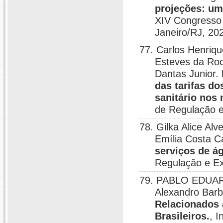
projeções: um
XIV Congresso 
Janeiro/RJ, 20
77. Carlos Henriq
Esteves da Roc
Dantas Junior.
das tarifas d
sanitário nos 
de Regulação e
78. Gilka Alice A
Emília Costa C
serviços de á
Regulação e Ex
79. PABLO EDUAR
Alexandro Bar
Relacionados 
Brasileiros.
, 