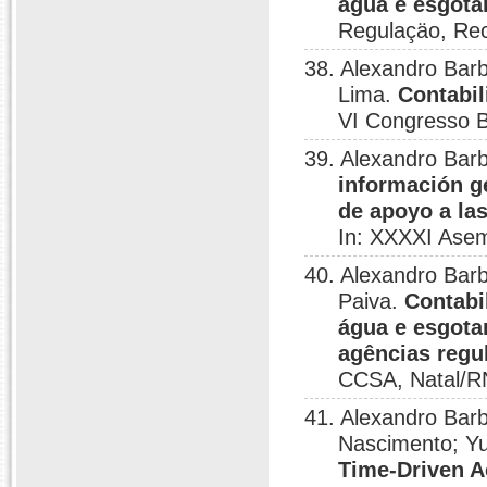
água e esgota
Regulaçäo, Rec
38. Alexandro Bar
Lima.
Contabil
VI Congresso B
39. Alexandro Barb
información g
de apoyo a las
In: XXXXI Asem
40. Alexandro Bar
Paiva.
Contabi
água e esgota
agências regul
CCSA, Natal/R
41. Alexandro Bar
Nascimento; Y
Time-Driven A