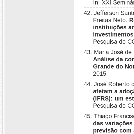
In: XXI Seminá
42. Jefferson San
Freitas Neto.
R
instituições a
investimentos 
Pesquisa do C
43. Maria José de
Análise da co
Grande do No
2015.
44. José Roberto 
afetam a adoç
(IFRS): um est
Pesquisa do C
45. Thiago Francis
das variações
previsão com 