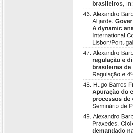
brasileiros
, I
46. Alexandro Barb
Alijarde.
Govern
A dynamic ana
International 
Lisbon/Portugal
47. Alexandro Bar
regulação e d
brasileiras d
Regulação e 4ª
48. Hugo Barros Fr
Apuração do cu
processos de 
Seminário de P
49. Alexandro Barb
Praxedes.
Cicl
demandado na 