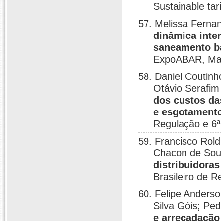
Sustainable tar
57. Melissa Ferna
dinâmica inte
saneamento b
ExpoABAR, Mac
58. Daniel Coutin
Otávio Serafim
dos custos da
e esgotamento
Regulação e 6
59. Francisco Rold
Chacon de So
distribuidoras
Brasileiro de 
60. Felipe Anders
Silva Góis; Ped
e arrecadaçã