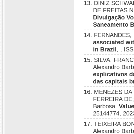
13. DINIZ SCHWA
DE FREITAS 
Divulgação Vo
Saneamento B
14. FERNANDES, 
associated wit
in Brazil
, , IS
15. SILVA, FRAN
Alexandro Ba
explicativos 
das capitais b
16. MENEZES DA
FERREIRA DE;
Barbosa.
Value
25144774, 202
17. TEIXEIRA BO
Alexandro Bar