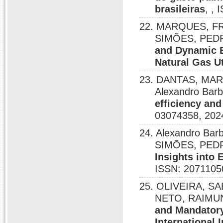
brasileiras
, ,
22. MARQUES, FR
SIMÕES, PEDR
and Dynamic Ef
Natural Gas Ut
23. DANTAS, MA
Alexandro Ba
efficiency and
03074358, 202
24. Alexandro B
SIMÕES, PED
Insights into 
ISSN: 2071105
25. OLIVEIRA, SA
NETO, RAIMU
and Mandatory
International