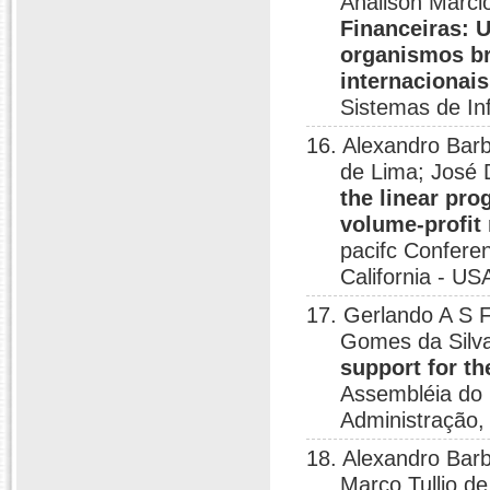
Anailson Marc
Financeiras: 
organismos br
internacionais
Sistemas de In
16. Alexandro Bar
de Lima; José 
the linear pro
volume-profit 
pacifc Conferen
California - US
17. Gerlando A S 
Gomes da Silv
support for th
Assembléia do 
Administração,
18. Alexandro Barb
Marco Tullio d