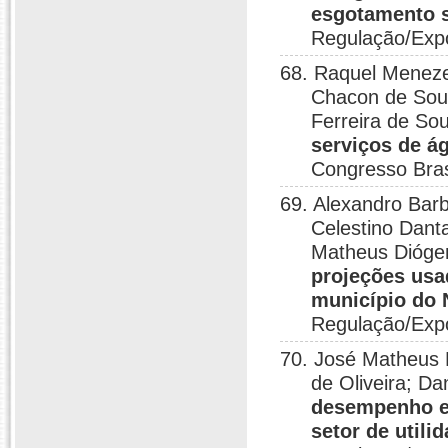
esgotamento s
Regulação/Exp
68. Raquel Meneze
Chacon de Sou
Ferreira de So
serviços de á
Congresso Bras
69. Alexandro Bar
Celestino Dant
Matheus Diógen
projeções usa
município do 
Regulação/Exp
70. José Matheus 
de Oliveira; Da
desempenho ec
setor de utili