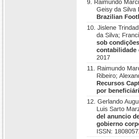
9. Raimundo Marcia
Geisy da Silva
Brazilian Foot
10. Jislene Trind
da Silva; Fran
sob condições
contabilidade
2017
11. Raimundo Marc
Ribeiro; Alexa
Recursos Capt
por beneficiár
12. Gerlando Augu
Luis Sarto Mar
del anuncio de
gobierno corpo
ISSN: 1808057