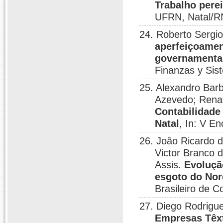
Trabalho perei
UFRN, Natal/R
24. Roberto Sergi
aperfeiçoamen
governamentai
Finanzas y Sis
25. Alexandro Bar
Azevedo; Rena
Contabilidade
Natal
, In: V E
26. João Ricardo d
Victor Branco 
Assis.
Evoluçã
esgoto do Nor
Brasileiro de C
27. Diego Rodrigu
Empresas Têx