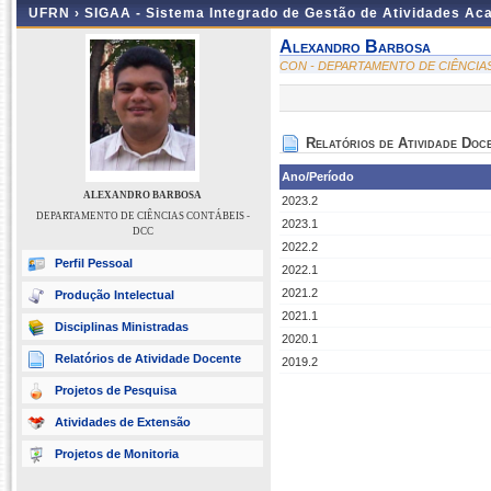
UFRN ›
SIGAA - Sistema Integrado de Gestão de Atividades A
Alexandro Barbosa
CON - DEPARTAMENTO DE CIÊNCIA
Relatórios de Atividade Doc
Ano/Período
ALEXANDRO BARBOSA
2023.2
DEPARTAMENTO DE CIÊNCIAS CONTÁBEIS -
2023.1
DCC
2022.2
Perfil Pessoal
2022.1
2021.2
Produção Intelectual
2021.1
Disciplinas Ministradas
2020.1
Relatórios de Atividade Docente
2019.2
Projetos de Pesquisa
Atividades de Extensão
Projetos de Monitoria