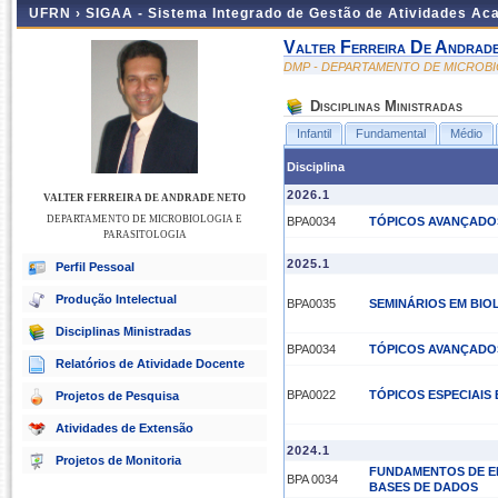
UFRN ›
SIGAA - Sistema Integrado de Gestão de Atividades A
Valter Ferreira De Andrad
DMP - DEPARTAMENTO DE MICROBI
Disciplinas Ministradas
Infantil
Fundamental
Médio
Disciplina
2026.1
VALTER FERREIRA DE ANDRADE NETO
DEPARTAMENTO DE MICROBIOLOGIA E
BPA0034
TÓPICOS AVANÇADO
PARASITOLOGIA
2025.1
Perfil Pessoal
Produção Intelectual
BPA0035
SEMINÁRIOS EM BIO
Disciplinas Ministradas
BPA0034
TÓPICOS AVANÇADO
Relatórios de Atividade Docente
BPA0022
TÓPICOS ESPECIAIS
Projetos de Pesquisa
Atividades de Extensão
2024.1
Projetos de Monitoria
FUNDAMENTOS DE EP
BPA 0034
BASES DE DADOS