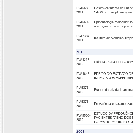
PVA6689-
Desenvolvimento de um pr
2011
SAG3 de Toxoplasma gondii
PVA6692-
Epidemiologia molecular, i
2011
aplicação em outros protoz
PVA7384-
Instituto de Medicina Trop
2011
2010
PVA4215-
Ciência e Cidadania: a uni
2010
PVA4646-
EFEITO DO EXTRATO DE
2010
INFECTADOS EXPERIMENT
PIA5373-
Estudo da atividade antimal
2010
PIA5375-
Prevalência e caracteriza
2010
ESTUDO DA FREQUÊNCI
PVA5508-
PACIENTES ATENDIDOS
2010
LOPES NO MUNICÍPIO D
2008