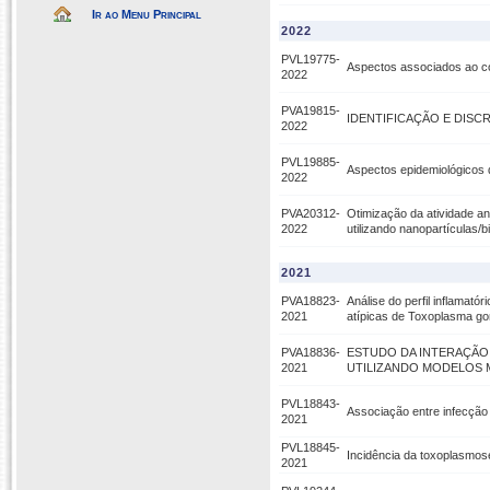
Ir ao Menu Principal
2022
PVL19775-
Aspectos associados ao c
2022
PVA19815-
IDENTIFICAÇÃO E DISC
2022
PVL19885-
Aspectos epidemiológicos 
2022
PVA20312-
Otimização da atividade ant
2022
utilizando nanopartículas/
2021
PVA18823-
Análise do perfil inflamat
2021
atípicas de Toxoplasma gon
PVA18836-
ESTUDO DA INTERAÇÃO 
2021
UTILIZANDO MODELOS MU
PVL18843-
Associação entre infecção
2021
PVL18845-
Incidência da toxoplasmos
2021