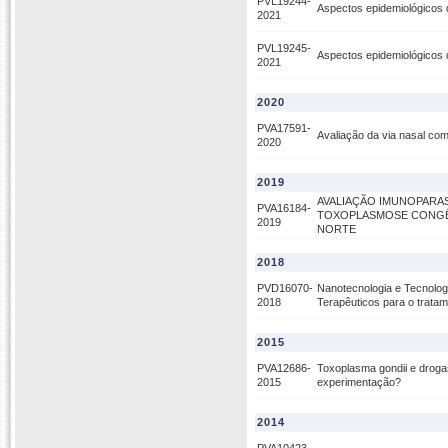
PVL19244-
Aspectos epidemiológicos 
2021
PVL19245-
Aspectos epidemiológicos 
2021
2020
PVA17591-
Avaliação da via nasal com
2020
2019
AVALIAÇÃO IMUNOPARAS
PVA16184-
TOXOPLASMOSE CONGÊN
2019
NORTE
2018
PVD16070-
Nanotecnologia e Tecnolo
2018
Terapêuticos para o trata
2015
PVA12686-
Toxoplasma gondii e drogas
2015
experimentação?
2014