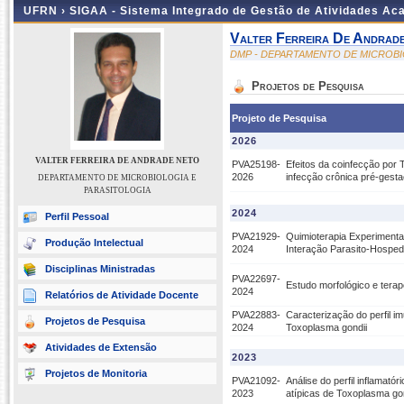
UFRN ›
SIGAA - Sistema Integrado de Gestão de Atividades A
Valter Ferreira De Andrad
DMP - DEPARTAMENTO DE MICROBI
Projetos de Pesquisa
Projeto de Pesquisa
2026
VALTER FERREIRA DE ANDRADE NETO
PVA25198-
Efeitos da coinfecção por 
2026
infecção crônica pré-gesta
DEPARTAMENTO DE MICROBIOLOGIA E
PARASITOLOGIA
2024
Perfil Pessoal
PVA21929-
Quimioterapia Experimental
Produção Intelectual
2024
Interação Parasito-Hosped
Disciplinas Ministradas
PVA22697-
Estudo morfológico e tera
2024
Relatórios de Atividade Docente
PVA22883-
Caracterização do perfil 
Projetos de Pesquisa
2024
Toxoplasma gondii
Atividades de Extensão
2023
Projetos de Monitoria
PVA21092-
Análise do perfil inflamat
2023
atípicas de Toxoplasma gon