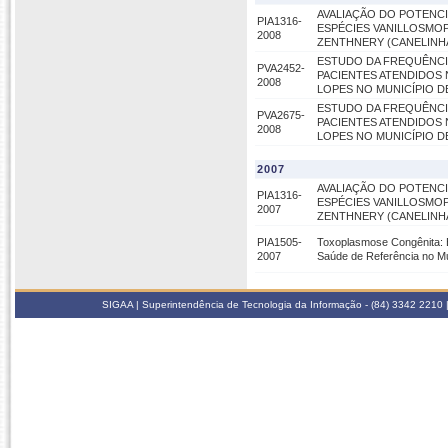
AVALIAÇÃO DO POTENCI
PIA1316-
ESPÉCIES VANILLOSMOP
2008
ZENTHNERY (CANELINHA
ESTUDO DA FREQUÊNCI
PVA2452-
PACIENTES ATENDIDOS
2008
LOPES NO MUNICÍPIO D
ESTUDO DA FREQUÊNCI
PVA2675-
PACIENTES ATENDIDOS
2008
LOPES NO MUNICÍPIO D
2007
AVALIAÇÃO DO POTENCI
PIA1316-
ESPÉCIES VANILLOSMOP
2007
ZENTHNERY (CANELINHA
PIA1505-
Toxoplasmose Congênita: E
2007
Saúde de Referência no Mu
SIGAA | Superintendência de Tecnologia da Informação - (84) 3342 2210 