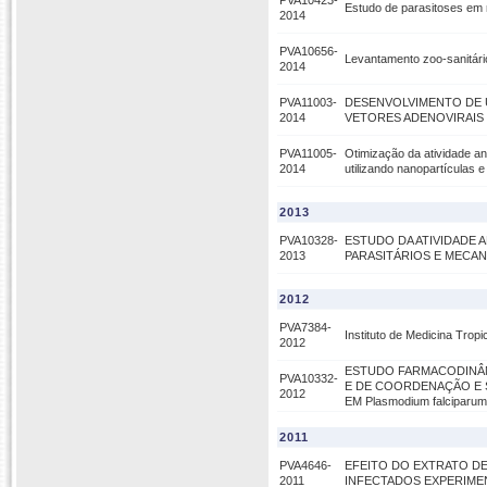
PVA10423-
Estudo de parasitoses em 
2014
PVA10656-
Levantamento zoo-sanitário
2014
PVA11003-
DESENVOLVIMENTO DE 
2014
VETORES ADENOVIRAIS 
PVA11005-
Otimização da atividade ant
2014
utilizando nanopartículas 
2013
PVA10328-
ESTUDO DA ATIVIDADE 
2013
PARASITÁRIOS E MECA
2012
PVA7384-
Instituto de Medicina Trop
2012
ESTUDO FARMACODINÂM
PVA10332-
E DE COORDENAÇÃO E 
2012
EM Plasmodium falciparum
2011
PVA4646-
EFEITO DO EXTRATO DE
2011
INFECTADOS EXPERIMENT