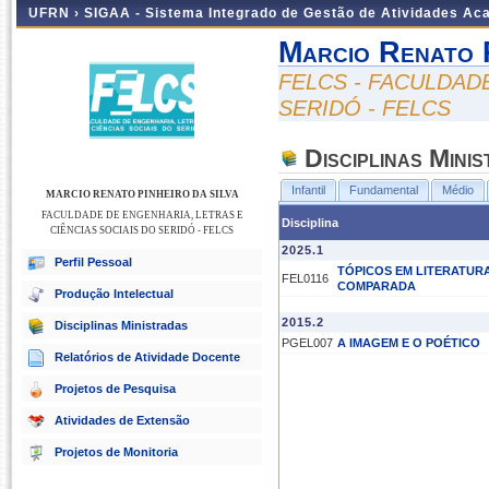
UFRN ›
SIGAA - Sistema Integrado de Gestão de Atividades A
Marcio Renato P
FELCS - FACULDAD
SERIDÓ - FELCS
Disciplinas Mini
Infantil
Fundamental
Médio
MARCIO RENATO PINHEIRO DA SILVA
FACULDADE DE ENGENHARIA, LETRAS E
Disciplina
CIÊNCIAS SOCIAIS DO SERIDÓ - FELCS
2025.1
Perfil Pessoal
TÓPICOS EM LITERATUR
FEL0116
COMPARADA
Produção Intelectual
2015.2
Disciplinas Ministradas
PGEL007
A IMAGEM E O POÉTICO
Relatórios de Atividade Docente
Projetos de Pesquisa
Atividades de Extensão
Projetos de Monitoria