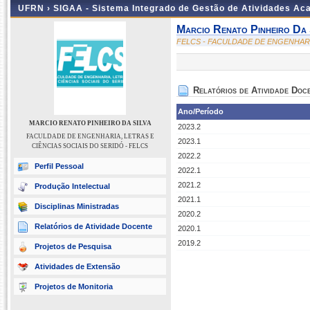
UFRN ›
SIGAA - Sistema Integrado de Gestão de Atividades A
Marcio Renato Pinheiro Da 
FELCS - FACULDADE DE ENGENHARIA
Relatórios de Atividade Doc
Ano/Período
MARCIO RENATO PINHEIRO DA SILVA
2023.2
FACULDADE DE ENGENHARIA, LETRAS E
2023.1
CIÊNCIAS SOCIAIS DO SERIDÓ - FELCS
2022.2
Perfil Pessoal
2022.1
2021.2
Produção Intelectual
2021.1
Disciplinas Ministradas
2020.2
Relatórios de Atividade Docente
2020.1
2019.2
Projetos de Pesquisa
Atividades de Extensão
Projetos de Monitoria