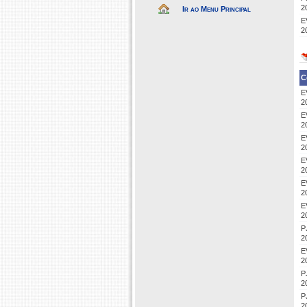
2
Ir ao Menu Principal
E
2
C
E
2
E
2
E
2
E
2
E
2
E
2
P
2
E
2
P
2
P
2