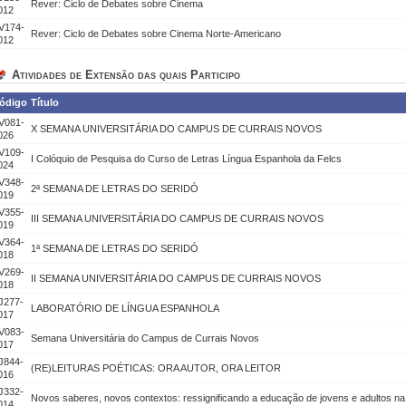
Rever: Ciclo de Debates sobre Cinema
012
V174-
Rever: Ciclo de Debates sobre Cinema Norte-Americano
012
Atividades de Extensão das quais Participo
ódigo
Título
V081-
X SEMANA UNIVERSITÁRIA DO CAMPUS DE CURRAIS NOVOS
026
V109-
I Colóquio de Pesquisa do Curso de Letras Língua Espanhola da Felcs
024
V348-
2ª SEMANA DE LETRAS DO SERIDÓ
019
V355-
III SEMANA UNIVERSITÁRIA DO CAMPUS DE CURRAIS NOVOS
019
V364-
1ª SEMANA DE LETRAS DO SERIDÓ
018
V269-
II SEMANA UNIVERSITÁRIA DO CAMPUS DE CURRAIS NOVOS
018
J277-
LABORATÓRIO DE LÍNGUA ESPANHOLA
017
V083-
Semana Universitária do Campus de Currais Novos
017
J844-
(RE)LEITURAS POÉTICAS: ORA AUTOR, ORA LEITOR
016
J332-
Novos saberes, novos contextos: ressignificando a educação de jovens e adultos na
014