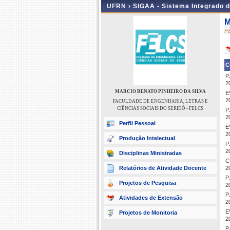
UFRN ›
SIGAA - Sistema Integrado 
M
F
C
P
2
MARCIO RENATO PINHEIRO DA SILVA
E
2
FACULDADE DE ENGENHARIA, LETRAS E
CIÊNCIAS SOCIAIS DO SERIDÓ - FELCS
P
2
Perfil Pessoal
E
2
Produção Intelectual
P
2
Disciplinas Ministradas
C
Relatórios de Atividade Docente
2
P
Projetos de Pesquisa
2
P
Atividades de Extensão
2
E
Projetos de Monitoria
2
P