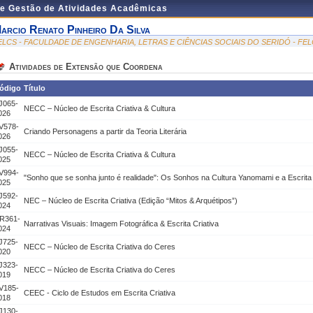
de Gestão de Atividades Acadêmicas
arcio Renato Pinheiro Da Silva
ELCS - FACULDADE DE ENGENHARIA, LETRAS E CIÊNCIAS SOCIAIS DO SERIDÓ - FE
Atividades de Extensão que Coordena
ódigo
Título
J065-
NECC – Núcleo de Escrita Criativa & Cultura
026
V578-
Criando Personagens a partir da Teoria Literária
026
J055-
NECC – Núcleo de Escrita Criativa & Cultura
025
V994-
"Sonho que se sonha junto é realidade": Os Sonhos na Cultura Yanomami e a Escrita 
025
J592-
NEC – Núcleo de Escrita Criativa (Edição “Mitos & Arquétipos”)
024
R361-
Narrativas Visuais: Imagem Fotográfica & Escrita Criativa
024
J725-
NECC – Núcleo de Escrita Criativa do Ceres
020
J323-
NECC – Núcleo de Escrita Criativa do Ceres
019
V185-
CEEC - Ciclo de Estudos em Escrita Criativa
018
J130-