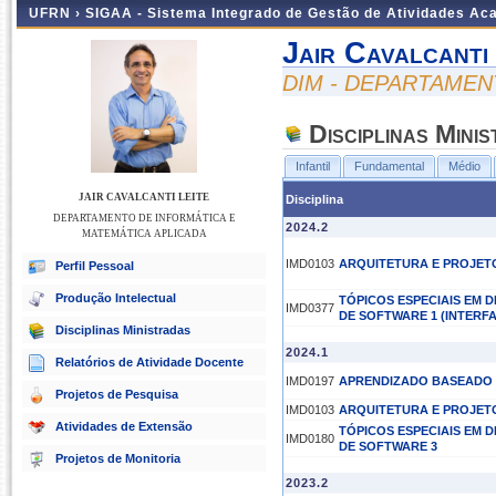
UFRN ›
SIGAA - Sistema Integrado de Gestão de Atividades A
Jair Cavalcanti
DIM - DEPARTAMEN
Disciplinas Mini
Infantil
Fundamental
Médio
JAIR CAVALCANTI LEITE
Disciplina
DEPARTAMENTO DE INFORMÁTICA E
2024.2
MATEMÁTICA APLICADA
IMD0103
ARQUITETURA E PROJET
Perfil Pessoal
Produção Intelectual
TÓPICOS ESPECIAIS EM 
IMD0377
DE SOFTWARE 1 (INTERF
Disciplinas Ministradas
2024.1
Relatórios de Atividade Docente
IMD0197
APRENDIZADO BASEADO
Projetos de Pesquisa
IMD0103
ARQUITETURA E PROJET
Atividades de Extensão
TÓPICOS ESPECIAIS EM 
IMD0180
DE SOFTWARE 3
Projetos de Monitoria
2023.2