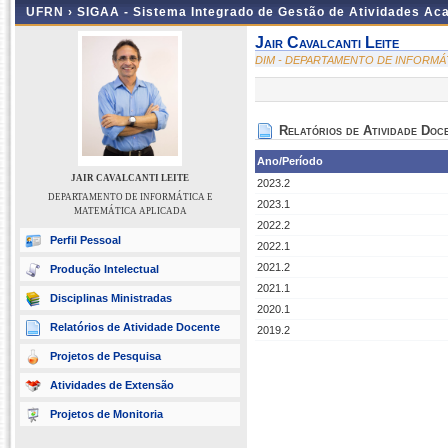
UFRN ›
SIGAA - Sistema Integrado de Gestão de Atividades A
Jair Cavalcanti Leite
DIM - DEPARTAMENTO DE INFORMÁ
Relatórios de Atividade Doc
Ano/Período
JAIR CAVALCANTI LEITE
2023.2
DEPARTAMENTO DE INFORMÁTICA E
2023.1
MATEMÁTICA APLICADA
2022.2
Perfil Pessoal
2022.1
2021.2
Produção Intelectual
2021.1
Disciplinas Ministradas
2020.1
Relatórios de Atividade Docente
2019.2
Projetos de Pesquisa
Atividades de Extensão
Projetos de Monitoria