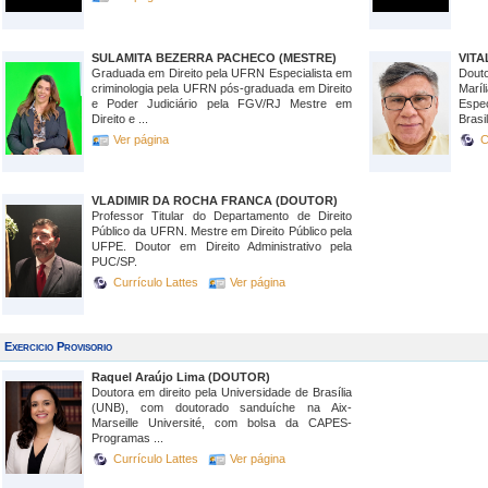
SULAMITA BEZERRA PACHECO (MESTRE)
VITA
Graduada em Direito pela UFRN Especialista em
Dout
criminologia pela UFRN pós-graduada em Direito
Marí
e Poder Judiciário pela FGV/RJ Mestre em
Espe
Direito e ...
Brasi
Ver página
C
VLADIMIR DA ROCHA FRANCA (DOUTOR)
Professor Titular do Departamento de Direito
Público da UFRN. Mestre em Direito Público pela
UFPE. Doutor em Direito Administrativo pela
PUC/SP.
Currículo Lattes
Ver página
Exercicio Provisorio
Raquel Araújo Lima (DOUTOR)
Doutora em direito pela Universidade de Brasília
(UNB), com doutorado sanduíche na Aix-
Marseille Université, com bolsa da CAPES-
Programas ...
Currículo Lattes
Ver página