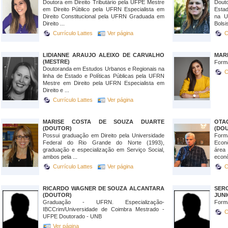
Doutora em Direito Tributário pela UFPE Mestre
Douto
em Direito Público pela UFRN Especialista em
Estad
Direito Constitucional pela UFRN Graduada em
na U
Direito ...
Bolsis
Currículo Lattes
Ver página
C
LIDIANNE ARAUJO ALEIXO DE CARVALHO
MARI
(MESTRE)
Form
Doutoranda em Estudos Urbanos e Regionais na
C
linha de Estado e Políticas Públicas pela UFRN
Mestre em Direito pela UFRN Especialista em
Direito e ...
Currículo Lattes
Ver página
MARISE COSTA DE SOUZA DUARTE
OTA
(DOUTOR)
(DO
Possui graduação em Direito pela Universidade
Form
Federal do Rio Grande do Norte (1993),
Econ
graduação e especialização em Serviço Social,
área
ambos pela ...
econ
Currículo Lattes
Ver página
C
RICARDO WAGNER DE SOUZA ALCANTARA
SER
(DOUTOR)
JUN
Graduação - UFRN. Especialização-
Form
IBCCrim/Universidade de Coimbra Mestrado -
C
UFPE Doutorado - UNB
Ver página