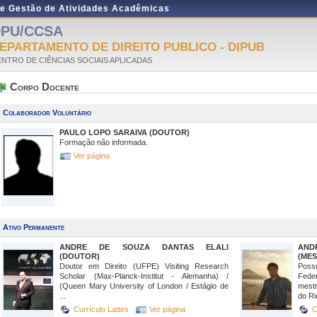
de Gestão de Atividades Acadêmicas
PU/CCSA
EPARTAMENTO DE DIREITO PUBLICO - DIPUB
NTRO DE CIÊNCIAS SOCIAIS APLICADAS
Corpo Docente
Colaborador Voluntário
PAULO LOPO SARAIVA (DOUTOR)
Formação não informada.
Ver página
Ativo Permanente
ANDRE DE SOUZA DANTAS ELALI
AND
(DOUTOR)
(MES
Doutor em Direito (UFPE) Visiting Research
Possu
Scholar (Max-Planck-Institut - Alemanha) /
Fede
(Queen Mary University of London / Estágio de
mestr
...
do Ri
Currículo Lattes
Ver página
C