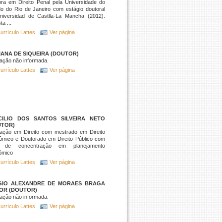
ra em Direito Penal pela Universidade do
o do Rio de Janeiro com estágio doutoral
niversidad de Castlla-La Mancha (2012).
ta ...
urrículo Lattes
Ver página
ANA DE SIQUEIRA (DOUTOR)
ação não informada.
urrículo Lattes
Ver página
CILIO DOS SANTOS SILVEIRA NETO
UTOR)
ação em Direito com mestrado em Direito
ômico e Doutorado em Direito Público com
 de concentração em planejamento
ômico
urrículo Lattes
Ver página
GIO ALEXANDRE DE MORAES BRAGA
IOR (DOUTOR)
ação não informada.
urrículo Lattes
Ver página