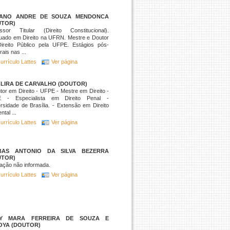
IANO ANDRE DE SOUZA MENDONCA
UTOR)
essor Titular (Direito Constitucional).
uado em Direito na UFRN. Mestre e Doutor
ireito Público pela UFPE. Estágios pós-
rais nas ...
urrículo Lattes
Ver página
 LIRA DE CARVALHO (DOUTOR)
tor em Direito - UFPE - Mestre em Direito -
 - Especialista em Direito Penal -
rsidade de Brasília. - Extensão em Direito
ntal ...
urrículo Lattes
Ver página
BAS ANTONIO DA SILVA BEZERRA
UTOR)
ação não informada.
urrículo Lattes
Ver página
TY MARA FERREIRA DE SOUZA E
OYA (DOUTOR)