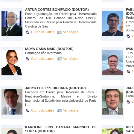
ARTUR CORTEZ BONIFACIO (DOUTOR)
FAB
(DO
Possui graduação em Direito pela Universidade
Prof
Federal do Rio Grande do Norte (1990),
Grad
Mestrado em Direito pela Pontifícia Universidade
em D
Católica de São ...
douto
Currículo Lattes
Ver página
C
IADYA GAMA MAIO (DOUTOR)
IVAN
Formação não informada.
- Dou
UFPE
Currículo Lattes
Ver página
Unive
Ambie
C
JAHYR PHILIPPE BICHARA (DOUTOR)
JAR
(DO
Bacharel em Direito pela Université de Paris I
Form
Panthéon-Sorbonne. Mestre em Direito
Internacional Econômico pela Université de Paris
C
I ...
Currículo Lattes
Ver página
KAROLINE LINS CAMARA MARINHO DE
KEI
SOUZA (DOUTOR)
SAB