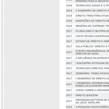
PERSPECTIVAS E DESAFIO
2018
TEORIA DOS JOGOS E O P
2018
II SEMINÁRIO DE DIREITO
2018
DIREITO TRIBUTÁRIO ATUA
2018
INSERÇÕES DO DIREITO P
2018
MEMÓRIA DO SUPREMO TR
2017
PLURALISMO E NEUTRALID
2017
VISITA TÉCNICA SUPERVI
2017
ESTADO DE DIREITO E DI
2017
AULA PÚBLICA: DIREITO À
EVENTO INSURGÊNCIAS UR
2017
DIRETOR DE NATAL
2017
A INFLUÊNCIA DA ANTROP
2017
I ENCONTRO POTIGUAR DE
2017
TEORIA DOS DIREITOS FU
2017
SEMINÁRIO: TEMAS ATUAIS
2017
I SEMINÁRIO DE DIREITO 
I SEMINÁRIO INTERNACION
2017
RUMOS DA ECONOMIA MUN
2017
CURSO SOBRE A ORGANIZ
2017
DIREITO (EN)CENA
PROGRAMA MOTYRUM DE E
2017
DO JACÓ- NATAL/RN
2016
A PESQUISA SOCIOJURÍDI