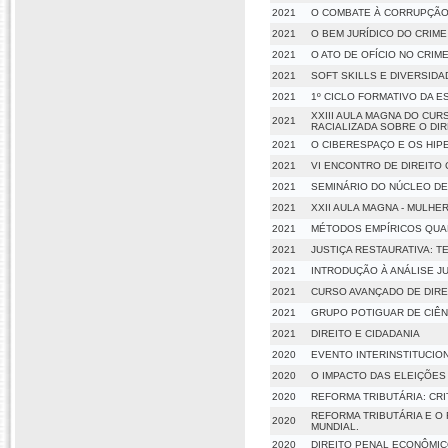
2021
O COMBATE À CORRUPÇÃO 
2021
O BEM JURÍDICO DO CRIM
2021
O ATO DE OFÍCIO NO CRI
2021
SOFT SKILLS E DIVERSID
2021
1º CICLO FORMATIVO DA 
XXIII AULA MAGNA DO CUR
2021
RACIALIZADA SOBRE O DIR
2021
O CIBERESPAÇO E OS HI
2021
VI ENCONTRO DE DIREITO 
2021
SEMINÁRIO DO NÚCLEO DE
2021
XXII AULA MAGNA - MULHE
2021
MÉTODOS EMPÍRICOS QUANT
2021
JUSTIÇA RESTAURATIVA: T
2021
INTRODUÇÃO À ANÁLISE JU
2021
CURSO AVANÇADO DE DIREI
2021
GRUPO POTIGUAR DE CIÊN
2021
DIREITO E CIDADANIA
2020
EVENTO INTERINSTITUCIO
2020
O IMPACTO DAS ELEIÇÕES 
2020
REFORMA TRIBUTÁRIA: CRI
REFORMA TRIBUTÁRIA E O 
2020
MUNDIAL.
2020
DIREITO PENAL ECONÔMICO