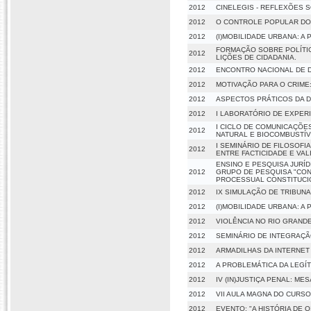
2012
CINELEGIS - REFLEXÕES 
2012
O CONTROLE POPULAR DO 
2012
(I)MOBILIDADE URBANA: 
FORMAÇÃO SOBRE POLÍTI
2012
LIÇÕES DE CIDADANIA.
2012
ENCONTRO NACIONAL DE D
2012
MOTIVAÇÃO PARA O CRIME
2012
ASPECTOS PRÁTICOS DA 
2012
I LABORATÓRIO DE EXPER
I CICLO DE COMUNICAÇÕE
2012
NATURAL E BIOCOMBUSTÍVE
I SEMINÁRIO DE FILOSOFI
2012
ENTRE FACTICIDADE E VAL
ENSINO E PESQUISA JURÍD
2012
GRUPO DE PESQUISA "CON
PROCESSUAL CONSTITUCIO
2012
IX SIMULAÇÃO DE TRIBUNA
2012
(I)MOBILIDADE URBANA: 
2012
VIOLÊNCIA NO RIO GRAND
2012
SEMINÁRIO DE INTEGRAÇÃO
2012
ARMADILHAS DA INTERNET 
2012
A PROBLEMÁTICA DA LEGÍ
2012
IV (IN)JUSTIÇA PENAL: M
2012
VII AULA MAGNA DO CURSO
2012
EVENTO: "A HISTÓRIA DE Q