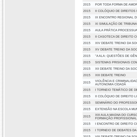
2015
POR TODA FORMA DE AMOR
2015
II COLÓQUIO DE DIREITOS
2015
IX ENCONTRO REGIONAL D
2015
XI SIMULAÇÃO DE TRIBUNA
2015
AULA PRÁTICA PROCESSU
2015
II CASOTECA DE DIREITO 
2015
XIV DEBATE TREINO DA S
2015
XV DEBATE TREINO DA SO
2015
"A ALA: QUESTÕES DE GÊN
2015
SISTEMAS PRISIONAIS C
2015
XII DEBATE TREINO DA SO
2015
XIII DEBATE TREINO
VIOLÊNCIA E CRIMINALIDA
2015
AUTONOMIA CIDADÃ
2015
I TORNEIO TEMÁTICO DE D
2015
II COLÓQUIO DE DIREITO 
2015
SEMINÁRIO DO PROFESSOR
2015
EXTENSÃO NA ESCOLA MUNI
XIII AULA MAGNA DO CURS
2015
FORMAÇÃO PROFISSIONAL
2015
I ENCONTRO DE DIREITO 
2015
I TORNEIO DE DEBATES D
2015
VIII DEBATE-TREINO DA S