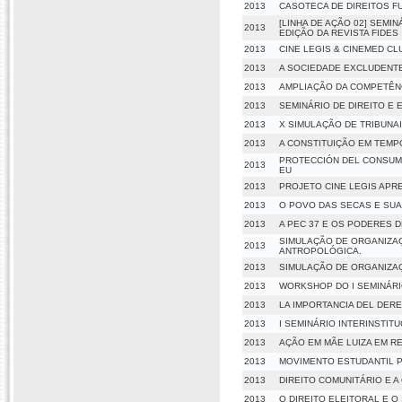
2013
CASOTECA DE DIREITOS FU
[LINHA DE AÇÃO 02] SEMI
2013
EDIÇÃO DA REVISTA FIDES
2013
CINE LEGIS & CINEMED C
2013
A SOCIEDADE EXCLUDENT
2013
AMPLIAÇÃO DA COMPETÊNC
2013
SEMINÁRIO DE DIREITO E
2013
X SIMULAÇÃO DE TRIBUNAI
2013
A CONSTITUIÇÃO EM TEM
PROTECCIÓN DEL CONSUMI
2013
EU
2013
PROJETO CINE LEGIS APRE
2013
O POVO DAS SECAS E SUA
2013
A PEC 37 E OS PODERES D
SIMULAÇÃO DE ORGANIZAÇÕ
2013
ANTROPOLÓGICA.
2013
SIMULAÇÃO DE ORGANIZAÇ
2013
WORKSHOP DO I SEMINÁRIO
2013
LA IMPORTANCIA DEL DER
2013
I SEMINÁRIO INTERINSTITU
2013
AÇÃO EM MÃE LUIZA EM R
2013
MOVIMENTO ESTUDANTIL 
2013
DIREITO COMUNITÁRIO E 
2013
O DIREITO ELEITORAL E 