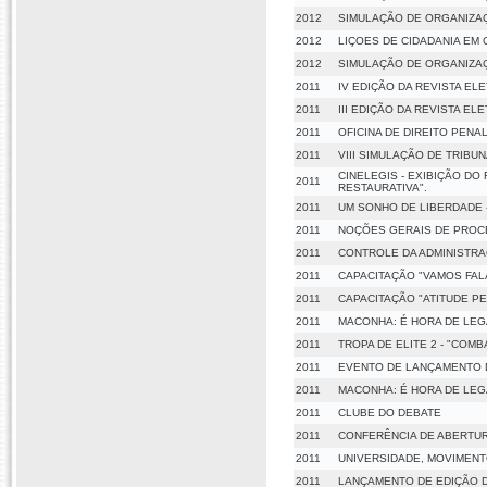
2012
SIMULAÇÃO DE ORGANIZA
2012
LIÇOES DE CIDADANIA EM
2012
SIMULAÇÃO DE ORGANIZAÇ
2011
IV EDIÇÃO DA REVISTA EL
2011
III EDIÇÃO DA REVISTA EL
2011
OFICINA DE DIREITO PEN
2011
VIII SIMULAÇÃO DE TRIBUN
CINELEGIS - EXIBIÇÃO DO
2011
RESTAURATIVA".
2011
UM SONHO DE LIBERDADE -
2011
NOÇÕES GERAIS DE PROC
2011
CONTROLE DA ADMINISTRA
2011
CAPACITAÇÃO "VAMOS FAL
2011
CAPACITAÇÃO "ATITUDE P
2011
MACONHA: É HORA DE LEG
2011
TROPA DE ELITE 2 - "COM
2011
EVENTO DE LANÇAMENTO DA
2011
MACONHA: É HORA DE LEG
2011
CLUBE DO DEBATE
2011
CONFERÊNCIA DE ABERTUR
2011
UNIVERSIDADE, MOVIMEN
2011
LANÇAMENTO DE EDIÇÃO DA