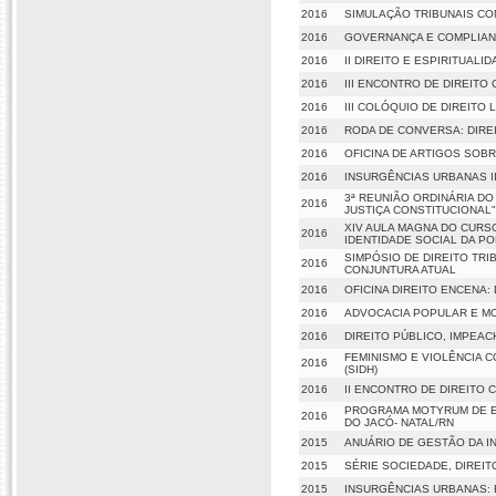
2016
SIMULAÇÃO TRIBUNAIS CO
2016
GOVERNANÇA E COMPLIAN
2016
II DIREITO E ESPIRITUALI
2016
III ENCONTRO DE DIREITO
2016
III COLÓQUIO DE DIREITO
2016
RODA DE CONVERSA: DIREI
2016
OFICINA DE ARTIGOS SOBR
2016
INSURGÊNCIAS URBANAS II
3ª REUNIÃO ORDINÁRIA D
2016
JUSTIÇA CONSTITUCIONAL"
XIV AULA MAGNA DO CURSO
2016
IDENTIDADE SOCIAL DA P
SIMPÓSIO DE DIREITO TRI
2016
CONJUNTURA ATUAL
2016
OFICINA DIREITO ENCENA
2016
ADVOCACIA POPULAR E MO
2016
DIREITO PÚBLICO, IMPEAC
FEMINISMO E VIOLÊNCIA 
2016
(SIDH)
2016
II ENCONTRO DE DIREITO 
PROGRAMA MOTYRUM DE E
2016
DO JACÓ- NATAL/RN
2015
ANUÁRIO DE GESTÃO DA I
2015
SÉRIE SOCIEDADE, DIREI
2015
INSURGÊNCIAS URBANAS: 