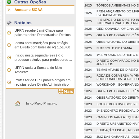
Outras Opções
2025
TÓPICOS AMBIENTAIS NO 
Acessar o SIGAA
PRÉ-LANÇAMENTO DO LIVR
2025
POTICRIM/UFRN.
III SIMPÓSIO DE DIREITO
2025
Notícias
INTERNACIONAL E INTERN
2025
GEDI CONVIDA: OFICINA DE
UFRN recebe Jamil Chade para
palestra sobre Democracia e Direitos
2025
GRUPO POTIGUAR DE CIÊNC
2025
OBSERVATÓRIO DO DIREITO
Idema abre inscrições para estágio
em Direito com bolsa de R$ 1.518,00
2025
FUTEBOL E CIDADANIA
2024
1º SIMPÓSIO DE DIREITO 
Iniciou nesta segunda-feira (7) o
processo seletivo para professores ...
DIREITO COMPARADO NO B
2024
JURÍDICOS
UFRN sedia a Semana do Meio
2024
TEMAS ATUAIS DE DIREITO
Ambiente
RODA DE CONVERSA "A PR
2024
PROCURADORIA GERAL DO
Professor do DPU publica artigos em
revistas sobre Direito Administrativo ...
2024
WORKSHOP - GOVERNANÇA 
2024
GRUPO POTIGUAR DE CIÊN
2024
OBSERVATÓRIO DO DIREIT
Ir ao Menu Principal
2023
SOCIOEDUCATIVO SOB PER
2023
5º ENCONTRO REGIONAL DE
2023
CAMINHOS PARA A EQUIDAD
2023
DIREITO URBANÍSTICO NA 
2023
EDUCAÇÃO FISCAL, REFORM
2023
JUIZ DAS GARANTIAS: DES