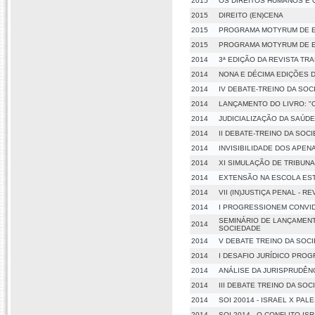
2015
OS DIREITOS HUMANOS E O
2015
DIREITO (EN)CENA
2015
PROGRAMA MOTYRUM DE E
2015
PROGRAMA MOTYRUM DE E
2014
3ª EDIÇÃO DA REVISTA TR
2014
NONA E DÉCIMA EDIÇÕES D
2014
IV DEBATE-TREINO DA SOC
2014
LANÇAMENTO DO LIVRO: "O
2014
JUDICIALIZAÇÃO DA SAÚD
2014
II DEBATE-TREINO DA SOC
2014
INVISIBILIDADE DOS APE
2014
XI SIMULAÇÃO DE TRIBUNA
2014
EXTENSÃO NA ESCOLA EST
2014
VII (IN)JUSTIÇA PENAL -
2014
I PROGRESSIONEM CONVI
SEMINÁRIO DE LANÇAMENTO
2014
SOCIEDADE
2014
V DEBATE TREINO DA SOCI
2014
I DESAFIO JURÍDICO PRO
2014
ANÁLISE DA JURISPRUDÊNC
2014
III DEBATE TREINO DA SO
2014
SOI 20014 - ISRAEL X PAL
2014
SOI 2014 - O CONFLITO I