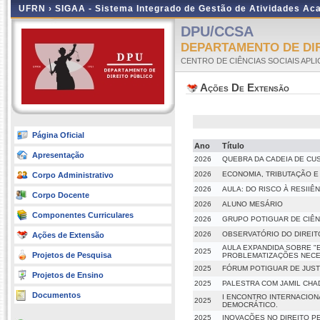
UFRN ›
SIGAA - Sistema Integrado de Gestão de Atividades A
DPU/CCSA
DEPARTAMENTO DE DIR
CENTRO DE CIÊNCIAS SOCIAIS APL
Ações De Extensão
Página Oficial
Ano
Título
Apresentação
2026
QUEBRA DA CADEIA DE CU
2026
ECONOMIA, TRIBUTAÇÃO E
Corpo Administrativo
2026
AULA: DO RISCO À RESIIÊN
Corpo Docente
2026
ALUNO MESÁRIO
Componentes Curriculares
2026
GRUPO POTIGUAR DE CIÊNC
2026
OBSERVATÓRIO DO DIREIT
Ações de Extensão
AULA EXPANDIDA SOBRE "E
2025
Projetos de Pesquisa
PROBLEMATIZAÇÕES NECE
2025
FÓRUM POTIGUAR DE JUST
Projetos de Ensino
2025
PALESTRA COM JAMIL CHAD
Documentos
I ENCONTRO INTERNACION
2025
DEMOCRÁTICO.
2025
INOVAÇÕES NO DIREITO P