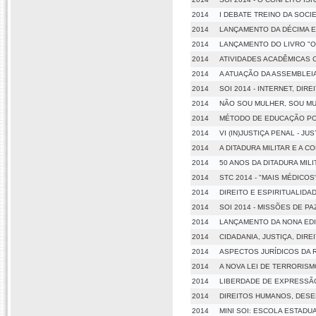
2014
I DEBATE TREINO DA SOCI
2014
LANÇAMENTO DA DÉCIMA E
2014
LANÇAMENTO DO LIVRO "O 
2014
ATIVIDADES ACADÊMICAS 
2014
A ATUAÇÃO DA ASSEMBLEI
2014
SOI 2014 - INTERNET, DIR
2014
NÃO SOU MULHER, SOU M
2014
MÉTODO DE EDUCAÇÃO P
2014
VI (IN)JUSTIÇA PENAL - 
2014
A DITADURA MILITAR E A C
2014
50 ANOS DA DITADURA MIL
2014
STC 2014 - "MAIS MÉDICO
2014
DIREITO E ESPIRITUALIDA
2014
SOI 2014 - MISSÕES DE 
2014
LANÇAMENTO DA NONA EDI
2014
CIDADANIA, JUSTIÇA, DIR
2014
ASPECTOS JURÍDICOS DA 
2014
A NOVA LEI DE TERRORISM
2014
LIBERDADE DE EXPRESSÃO
2014
DIREITOS HUMANOS, DESEN
2014
MINI SOI: ESCOLA ESTAD