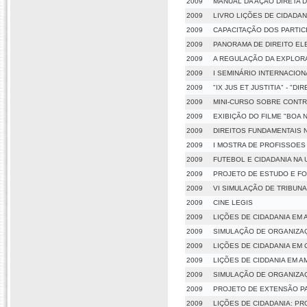
2009
MANUAL DA AÇÃO DIRETA D
2009
LIVRO LIÇÕES DE CIDADA
2009
CAPACITAÇÃO DOS PARTIC
2009
PANORAMA DE DIREITO EL
2009
A REGULAÇÃO DA EXPLORA
2009
I SEMINÁRIO INTERNACION
2009
"IX JUS ET JUSTITIA" - "
2009
MINI-CURSO SOBRE CONTR
2009
EXIBIÇÃO DO FILME "BOA 
2009
DIREITOS FUNDAMENTAIS 
2009
I MOSTRA DE PROFISSOES 
2009
FUTEBOL E CIDADANIA NA 
2009
PROJETO DE ESTUDO E F
2009
VI SIMULAÇÃO DE TRIBUNA
2009
CINE LEGIS
2009
LIÇÕES DE CIDADANIA EM
2009
SIMULAÇÃO DE ORGANIZA
2009
LIÇÕES DE CIDADANIA EM
2009
LIÇÕES DE CIDDANIA EM A
2009
SIMULAÇÃO DE ORGANIZAÇ
2009
PROJETO DE EXTENSÃO PAR
2009
LIÇÕES DE CIDADANIA: P