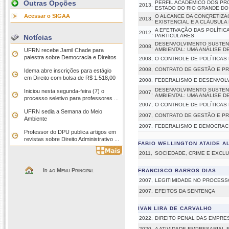
Outras Opções
PERFIL ACADÊMICO DOS P
2013,
ESTADO DO RIO GRANDE DO
Acessar o SIGAA
O ALCANCE DA CONCRETIZAÇ
2013,
EXISTENCIAL E A CLÁUSULA
A EFETIVAÇÃO DAS POLÍTIC
2012,
PARTICULARES
Notícias
DESENVOLVIMENTO SUSTENT
2008,
AMBIENTAL: UMA ANÁLISE D
UFRN recebe Jamil Chade para
palestra sobre Democracia e Direitos
2008,
O CONTROLE DE POLÍTICAS
2008,
CONTRATO DE GESTÃO E PRI
Idema abre inscrições para estágio
em Direito com bolsa de R$ 1.518,00
2008,
FEDERALISMO E DESENVOLV
DESENVOLVIMENTO SUSTENT
Iniciou nesta segunda-feira (7) o
2007,
AMBIENTAL: UMA ANÁLISE D
processo seletivo para professores ...
2007,
O CONTROLE DE POLÍTICAS
UFRN sedia a Semana do Meio
2007,
CONTRATO DE GESTÃO E PRI
Ambiente
2007,
FEDERALISMO E DEMOCRACI
Professor do DPU publica artigos em
revistas sobre Direito Administrativo ...
FABIO WELLINGTON ATAIDE A
2011,
SOCIEDADE, CRIME E EXCL
Ir ao Menu Principal
FRANCISCO BARROS DIAS
2007,
LEGITIMIDADE NO PROCESS
2007,
EFEITOS DA SENTENÇA
IVAN LIRA DE CARVALHO
2022,
DIREITO PENAL DAS EMPRE
2020,
A ATIVIDADE EMPRESARIAL E