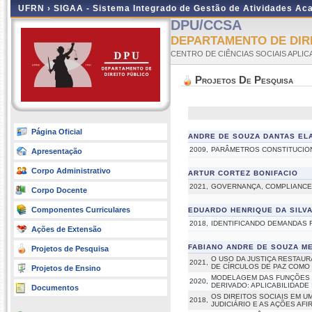
UFRN ›
SIGAA - Sistema Integrado de Gestão de Atividades A
DPU/CCSA
DEPARTAMENTO DE DIRE
CENTRO DE CIÊNCIAS SOCIAIS APLIC
Projetos De Pesquisa
Página Oficial
ANDRE DE SOUZA DANTAS ELA
2009,
PARÂMETROS CONSTITUCION
Apresentação
Corpo Administrativo
ARTUR CORTEZ BONIFACIO
2021,
GOVERNANÇA, COMPLIANCE 
Corpo Docente
Componentes Curriculares
EDUARDO HENRIQUE DA SILV
2018,
IDENTIFICANDO DEMANDAS R
Ações de Extensão
FABIANO ANDRE DE SOUZA M
Projetos de Pesquisa
O USO DA JUSTIÇA RESTAUR
2021,
DE CÍRCULOS DE PAZ COMO
Projetos de Ensino
MODELAGEM DAS FUNÇÕES 
2020,
DERIVADO: APLICABILIDAD
Documentos
OS DIREITOS SOCIAIS EM 
2018,
JUDICIÁRIO E AS AÇÕES AFI