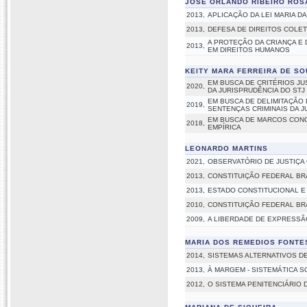
JOSE ORLANDO RIBEIRO ROS
2013,
APLICAÇÃO DA LEI MARIA D
2013,
DEFESA DE DIREITOS COLET
A PROTEÇÃO DA CRIANÇA E
2013,
EM DIREITOS HUMANOS
KEITY MARA FERREIRA DE SO
EM BUSCA DE CRITÉRIOS JU
2020,
DA JURISPRUDÊNCIA DO STJ 
EM BUSCA DE DELIMITAÇÃO
2019,
SENTENÇAS CRIMINAIS DA J
EM BUSCA DE MARCOS CONC
2018,
EMPÍRICA
LEONARDO MARTINS
2021,
OBSERVATÓRIO DE JUSTIÇA
2013,
CONSTITUIÇÃO FEDERAL BRA
2013,
ESTADO CONSTITUCIONAL E 
2010,
CONSTITUIÇÃO FEDERAL BRA
2009,
A LIBERDADE DE EXPRESSÃ
MARIA DOS REMEDIOS FONTES
2014,
SISTEMAS ALTERNATIVOS D
2013,
À MARGEM - SISTEMÁTICA S
2012,
O SISTEMA PENITENCIÁRIO 