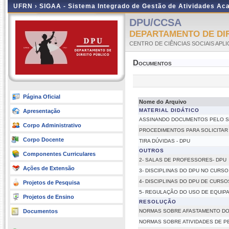
UFRN ›
SIGAA - Sistema Integrado de Gestão de Atividades A
DPU/CCSA
DEPARTAMENTO DE DIR
CENTRO DE CIÊNCIAS SOCIAIS APL
Documentos
Página Oficial
Nome do Arquivo
MATERIAL DIDÁTICO
Apresentação
ASSINANDO DOCUMENTOS PELO S
Corpo Administrativo
PROCEDIMENTOS PARA SOLICITAR 
Corpo Docente
TIRA DÚVIDAS - DPU
OUTROS
Componentes Curriculares
2- SALAS DE PROFESSORES- DPU
Ações de Extensão
3- DISCIPLINAS DO DPU NO CURSO
4- DISCIPLINAS DO DPU DE CURS
Projetos de Pesquisa
5- REGULAÇÃO DO USO DE EQUIP
Projetos de Ensino
RESOLUÇÃO
Documentos
NORMAS SOBRE AFASTAMENTO D
NORMAS SOBRE ATIVIDADES DE P