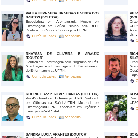
Currículo Lattes
Ver página
PAULA FERNANDA BRANDAO BATISTA DOS
REJ
SANTOS (DOUTOR)
(DO
Especialista em Aromaterapia Mestre em
Grad
Enfermagem em Saúde Pública pela UFPB
UFRN
Doutora em Ciências Sociais pela UFRN
Área
da ...
Currículo Lattes
Ver página
C
RHAYSSA DE OLIVEIRA E ARAUJO
RIC
(DOUTOR)
SILV
Doutora em Enfermagem pelo Programa de Pós-
Grad
Graduação em Enfermagem do Departamento
Gran
de Enfermagem da UFRN.
Gest
Hepati
Currículo Lattes
Ver página
C
RODRIGO ASSIS NEVES DANTAS (DOUTOR)
ROS
Pós-Doutorado em Enfermagem/UFS. Doutorado
Dou
em Ciências da Saúde/UFRN. Mestrado em
UFS
Enfermagem/UFRN. Especialista em Urgência e
C
Emergência/FIP Natal ...
Currículo Lattes
Ver página
SANDRA LUCIA ARANTES (DOUTOR)
SOR