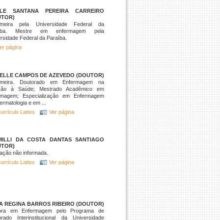
ELE SANTANA PEREIRA CARREIRO
UTOR)
rmeira pela Universidade Federal da
aíba. Mestre em enfermagem pela
rsidade Federal da Paraíba.
er página
BELLE CAMPOS DE AZEVEDO (DOUTOR)
rmeira. Doutorado em Enfermagem na
ção à Saúde; Mestrado Acadêmico em
rmagem; Especialização em Enfermagem
rmatologia e em ...
urrículo Lattes
Ver página
MILLI DA COSTA DANTAS SANTIAGO
UTOR)
ação não informada.
urrículo Lattes
Ver página
A REGINA BARROS RIBEIRO (DOUTOR)
ora em Enfermagem pelo Programa de
orado Interinstitucional da Universidade