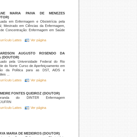
ANE MARIA PAIVA DE MENEZES
UTOR)
uada em Enfermagem e Obstetrícia pela
; Mestrado em Ciências da Enfermagem,
 de Concentração: Enfermagem em Saúde
urrículo Lattes
Ver página
HARDSON AUGUSTO ROSENDO DA
A (DOUTOR)
uado pela Universidade Federal do Rio
de do Norte Curso de Aperfeiçoamento em
ão da Política para as DST, AIDS e
tes ...
urrículo Lattes
Ver página
IMEIRE FONTES QUEIROZ (DOUTOR)
toranda do DINTER Enfermagem
C/UFRN
urrículo Lattes
Ver página
AYA MARIA DE MEDEIROS (DOUTOR)