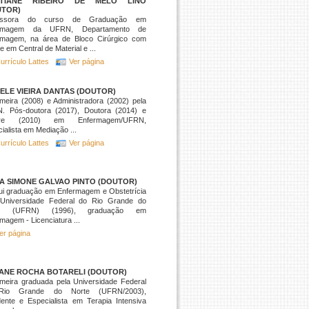
STIANE RIBEIRO DE MELO LINO
UTOR)
fessora do curso de Graduação em
ermagem da UFRN, Departamento de
rmagem, na área de Bloco Cirúrgico com
e em Central de Material e ...
urrículo Lattes
Ver página
ELE VIEIRA DANTAS (DOUTOR)
meira (2008) e Administradora (2002) pela
. Pós-doutora (2017), Doutora (2014) e
tre (2010) em Enfermagem/UFRN,
ialista em Mediação ...
urrículo Lattes
Ver página
A SIMONE GALVAO PINTO (DOUTOR)
ui graduação em Enfermagem e Obstetrícia
 Universidade Federal do Rio Grande do
te (UFRN) (1996), graduação em
magem - Licenciatura ...
er página
IANE ROCHA BOTARELI (DOUTOR)
meira graduada pela Universidade Federal
Rio Grande do Norte (UFRN/2003),
ente e Especialista em Terapia Intensiva