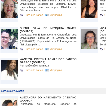
Graduação em Enfermagem e Obstetrícia pela
Poss
Universidade Estadual de Londrina (1979);
pela
Especialização em Enfermagem Obstétrica e
Nort
Obstetrícia Social ...
Unive
Currículo Lattes
Ver página
C
SUENIA SILVA DE MESQUITA XAVIER
VIV
(DOUTOR)
(DO
Graduada em Enfermagem e Obstetrícia pela
Dout
Universidade Federal do Rio Grande do Norte
Mest
(UFRN/2002), Especialista em Enfermagem em
UFSC 
Nefrologia pela ...
Servi
Currículo Lattes
Ver página
C
WANESSA CRISTINA TOMAZ DOS SANTOS
BARROS (DOUTOR)
Formação não informada.
Currículo Lattes
Ver página
Exercicio Provisorio
ALEXANDRA DO NASCIMENTO CASSIANO
(DOUTOR)
Professora do Magistério Superior da