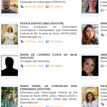
Doutorado em enfermagem PEN/UFSC.
Fede
Feder
Currículo Lattes
Ver página
V
KESSYA DANTAS DINIZ (DOUTOR)
MARI
Possui Graduação em Enfermagem
Dout
(Licenciatura e Bacharelado) pela Universidade
Espec
Federal do Rio Grande do Norte (UFRN-2003);
C
Especialização na ...
Currículo Lattes
Ver página
MARIA DE LOURDES COSTA DA SILVA
MAR
(DOUTOR)
(DO
Formação não informada.
Form
Currículo Lattes
Ver página
V
MARIA ISABEL DA CONCEICAO DIAS
NILB
FERNANDES (DOUTOR)
Enf
Enfermeira pela Universidade Federal do Rio
Depa
Grande do Norte-UFRN (2011). Mestre (2014) e
Fed
Doutora em enfermagem (2018) pela UFRN.
Grad
Especialista em ...
C