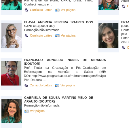
Rio Grande do Norte, UFRN, Brasil. Título:
Adulto
Conhecimentos e ...
C
Currículo Lattes
Ver página
FLAVIA ANDREIA PEREIRA SOARES DOS
FRA
SANTOS (DOUTOR)
(DO
Formação não informada.
Dout
pel
Currículo Lattes
Ver página
Enfe
em E
C
FRANCISCO ARNOLDO NUNES DE MIRANDA
(DOUTOR)
Prof. Titular da Graduação e Pós-Graduação em
Enfermagem na Atenção a Saúde (ME/
DO): http://www.posgraduacao.ufrn.br/enfermagemEstágio
Pós-Doutoral ...
Currículo Lattes
Ver página
GABRIELA DE SOUSA MARTINS MELO DE
ARAUJO (DOUTOR)
Formação não informada.
Ver página