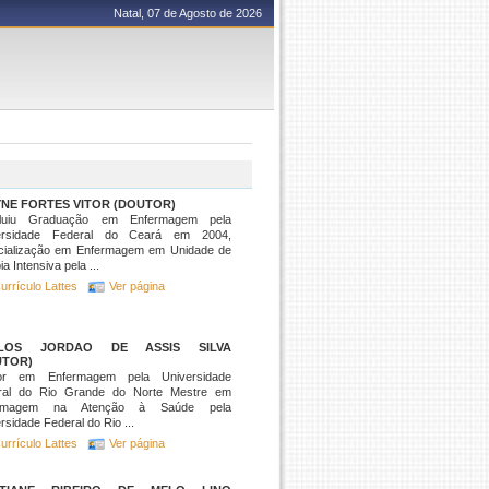
Natal, 07 de Agosto de 2026
NE FORTES VITOR (DOUTOR)
luiu Graduação em Enfermagem pela
ersidade Federal do Ceará em 2004,
cialização em Enfermagem em Unidade de
ia Intensiva pela ...
urrículo Lattes
Ver página
LOS JORDAO DE ASSIS SILVA
UTOR)
or em Enfermagem pela Universidade
ral do Rio Grande do Norte Mestre em
ermagem na Atenção à Saúde pela
rsidade Federal do Rio ...
urrículo Lattes
Ver página