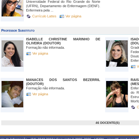
Universidade Federal do Rio Grande do Norte
(UFRN), Departamento de Enfermagem (DENF).
Enfermeira pela ...
Currículo Lattes
Ver página
Professor Substituto
ISABELLE CHRISTINE MARINHO DE
ISA
OLIVEIRA (DOUTOR)
(DO
Formação não informada.
Grad
Fede
Ver página
Dout
Enfe
V
MANACES DOS SANTOS BEZERRIL
RAI
(DOUTOR)
(MES
Formação não informada.
Enfe
do R
Ver página
Estr
Morfol
C
46 DOCENTE(S)