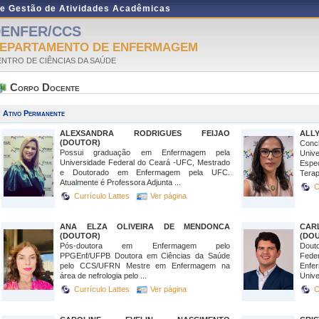
de Gestão de Atividades Acadêmicas
ENFER/CCS
EPARTAMENTO DE ENFERMAGEM
ENTRO DE CIÊNCIAS DA SAÚDE
Corpo Docente
Ativo Permanente
ALEXSANDRA RODRIGUES FEIJAO
ALLY
(DOUTOR)
Conc
Possui graduação em Enfermagem pela
Univ
Universidade Federal do Ceará -UFC, Mestrado
Espe
e Doutorado em Enfermagem pela UFC.
Terap
Atualmente é Professora Adjunta ...
C
Currículo Lattes
Ver página
ANA ELZA OLIVEIRA DE MENDONCA
CAR
(DOUTOR)
(DO
Pós-doutora em Enfermagem pelo
Dout
PPGEnf/UFPB Doutora em Ciências da Saúde
Fede
pelo CCS/UFRN Mestre em Enfermagem na
Enf
área de nefrologia pelo ...
Unive
Currículo Lattes
Ver página
C