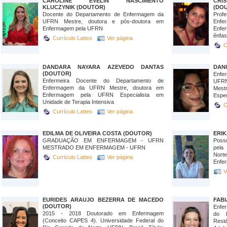
CAROLINE EVELIN NASCIMENTO
CRI
KLUCZYNIK (DOUTOR)
(DO
Docente do Departamento de Enfermagem da
Pro
UFRN Mestre, doutora e pós-doutora em
Enf
Enfermagem pela UFRN
Enfe
ênfas
Currículo Lattes
Ver página
C
DANDARA NAYARA AZEVEDO DANTAS
DANI
(DOUTOR)
Enfer
Enfermeira Docente do Departamento de
UFRN
Enfermagem da UFRN Mestre, doutora em
Mes
Enfermagem pela UFRN Especialista em
Espec
Unidade de Terapia Intensiva
C
Currículo Lattes
Ver página
EDILMA DE OLIVEIRA COSTA (DOUTOR)
ERIK
GRADUAÇÃO EM ENFERMAGEM - UFRN
Poss
MESTRADO EM ENFERMAGEM - UFRN
pela
Nor
Currículo Lattes
Ver página
Enfer
V
EURIDES ARAUJO BEZERRA DE MACEDO
FAB
(DOUTOR)
Enfer
2015 - 2018 Doutorado em Enfermagem
do 
(Conceito CAPES 4). Universidade Federal do
Resid