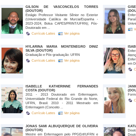
GILSON DE VASCONCELOS TORRES
GIS
(DOUTOR)
(DO
Estágio Professor Visitante Sênior no Exterior
Enfe
(Universidade Católica de Murcia/Espanha -
Par
2023-2024, Bolsa CAPES/PRINT/UFRN); Pós-
Unive
Doutorado em ...
V
Currículo Lattes
Ver página
HYLARINA MARIA MONTENEGRO DINIZ
ISA
SILVA (DOUTOR)
Enfe
Graduação e Pós-graduação: UFRN
Aten
Enfe
Currículo Lattes
Ver página
em De
C
ISABELLE KATHERINNE FERNANDES
JAN
COSTA (DOUTOR)
(DO
2011 - 2013 Doutorado em Enfermagem.
Form
Universidade Federal do Rio Grande do Norte,
C
UFRN, Brasil. 2010 - 2011 Mestrado em
Enfermagem (Conceito ...
Currículo Lattes
Ver página
JONAS SAMI ALBUQUERQUE DE OLIVEIRA
KATI
(DOUTOR)
Dout
Mestre em Enfermagem pelo PPGEnf/UFRN e
Dout