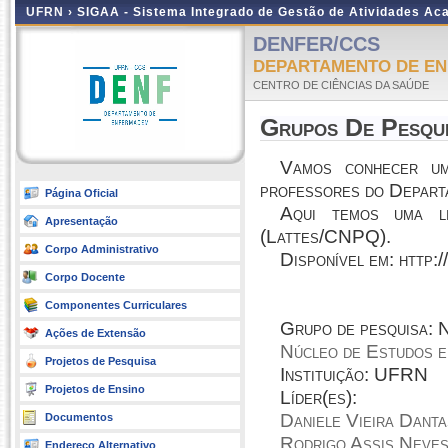
UFRN ›
SIGAA - Sistema Integrado de Gestão de Atividades A
DENFER/CCS
DEPARTAMENTO DE E
CENTRO DE CIÊNCIAS DA SAÚDE
Grupos De Pesqu
Vamos conhecer u
professores do Depar
Página Oficial
Aqui temos uma l
Apresentação
(Lattes/CNPQ).
Corpo Administrativo
Disponível em: http:/
Corpo Docente
Componentes Curriculares
Grupo de pesquisa:
Ações de Extensão
Núcleo de Estudos e 
Projetos de Pesquisa
Instituição: UFRN
Projetos de Ensino
Líder(es):
Daniele Vieira Danta
Documentos
Rodrigo Assis Neve
Endereço Alternativo