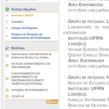
Área:Enfermagem
Outras Opções
http://dgp.cnpq.br/
Acessar o SIGAA
Grupo de pesquisa
Contatos
Laboratório de inv
Grupos de Pesquisa
enfermagem
Projetos de Pesquisa do
Instituição:UFRN
Departamento de Enfermagem
Líder(es):
Notícias
Viviane Euzébia Per
Quenia Camille Soar
Nota de pesar pelo falecimento da
professora Bertha Cruz Enders
Área: Enfermagem
NOTA DO DEPARTAMENTO DE
http://dgp.cnpq.br/
ENFERMAGEM
FUNCIONAMENTO DO
Grupo de pesquisa
DEPARTAMENTO DE
ENFERMAGEM DURANTE
Núcleo de Estudos e
VIGÊNCIA DA PORTARIA ...
Instituição: UFRN
HORÁRIO DE ATENDIMENTO
Líder(es):
COVID-19
Isabelle Katherinne
Rhayssa de Oliveira