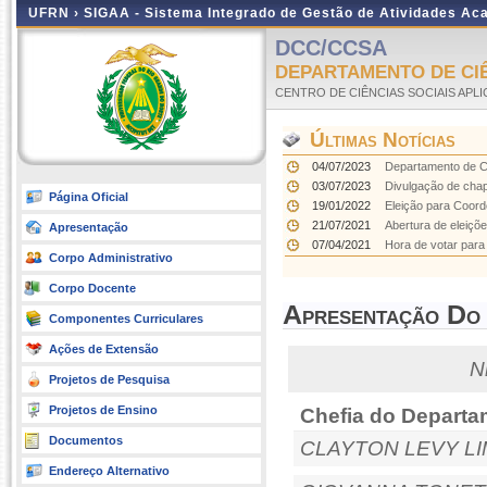
UFRN ›
SIGAA - Sistema Integrado de Gestão de Atividades A
DCC/CCSA
DEPARTAMENTO DE CIÊ
CENTRO DE CIÊNCIAS SOCIAIS APL
Últimas Notícias
04/07/2023
Departamento de Ci
03/07/2023
Divulgação de chap
Página Oficial
19/01/2022
Eleição para Coord
21/07/2021
Abertura de eleiçõ
Apresentação
07/04/2021
Hora de votar para
Corpo Administrativo
Corpo Docente
Apresentação Do
Componentes Curriculares
Ações de Extensão
N
Projetos de Pesquisa
Projetos de Ensino
Chefia do Departa
Documentos
CLAYTON LEVY L
Endereço Alternativo