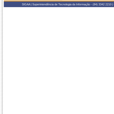
SIGAA | Superintendência de Tecnologia da Informação - (84) 3342 2210 