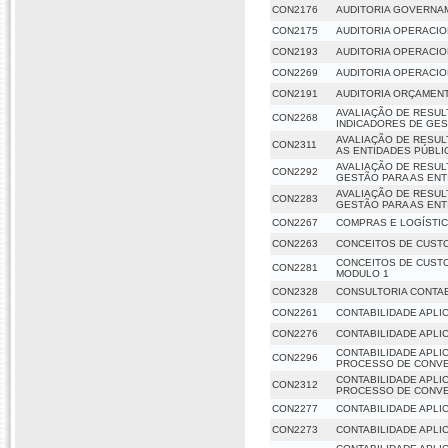
CON2176
AUDITORIA GOVERNA
CON2175
AUDITORIA OPERACI
CON2193
AUDITORIA OPERACI
CON2269
AUDITORIA OPERACIO
CON2191
AUDITORIA ORÇAMEN
AVALIAÇÃO DE RESUL
CON2268
INDICADORES DE GES
AVALIAÇÃO DE RESU
CON2311
AS ENTIDADES PÚBLI
AVALIAÇÃO DE RESUL
CON2292
GESTÃO PARA AS ENT
AVALIAÇÃO DE RESUL
CON2283
GESTÃO PARA AS ENT
CON2267
COMPRAS E LOGÍSTI
CON2263
CONCEITOS DE CUSTO
CONCEITOS DE CUSTO
CON2281
MODULO 1
CON2328
CONSULTORIA CONTAB
CON2261
CONTABILIDADE APLI
CON2276
CONTABILIDADE APLI
CONTABILIDADE APLI
CON2296
PROCESSO DE CONV
CONTABILIDADE APLI
CON2312
PROCESSO DE CONV
CON2277
CONTABILIDADE APLI
CON2273
CONTABILIDADE APLI