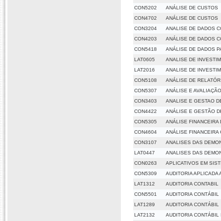
CON5202
ANÁLISE DE CUSTOS
CON4702
ANÁLISE DE CUSTOS
CON3204
ANALISE DE DADOS C
CON4203
ANÁLISE DE DADOS C
CON5418
ANÁLISE DE DADOS P
LAT0605
ANALISE DE INVESTI
LAT2016
ANALISE DE INVESTI
CON5108
ANÁLISE DE RELATÓR
CON5307
ANÁLISE E AVALIAÇÃ
CON3403
ANALISE E GESTAO D
CON4422
ANÁLISE E GESTÃO 
CON5305
ANÁLISE FINANCEIRA
CON4604
ANÁLISE FINANCEIR
CON3107
ANALISES DAS DEMO
LAT0447
ANALISES DAS DEMO
CON0263
APLICATIVOS EM SIS
CON5309
AUDITORIA APLICADA
LAT1312
AUDITORIA CONTABIL
CON5501
AUDITORIA CONTÁBIL
LAT1289
AUDITORIA CONTÁBIL
LAT2132
AUDITORIA CONTÁBIL 