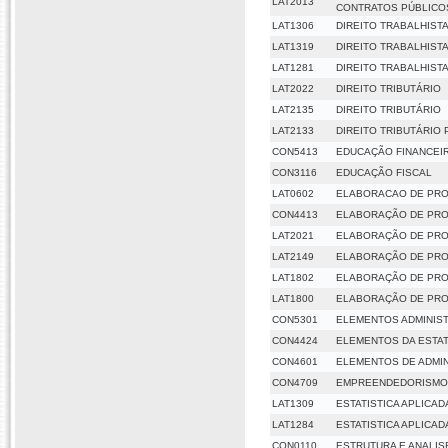
LAT2013
CONTRATOS PÚBLICO
LAT1306
DIREITO TRABALHIST
LAT1319
DIREITO TRABALHIST
LAT1281
DIREITO TRABALHIST
LAT2022
DIREITO TRIBUTÁRIO
LAT2135
DIREITO TRIBUTÁRIO
LAT2133
DIREITO TRIBUTÁRIO
CON5413
EDUCAÇÃO FINANCEI
CON3116
EDUCAÇÃO FISCAL
LAT0602
ELABORACAO DE PR
CON4413
ELABORAÇÃO DE PR
LAT2021
ELABORAÇÃO DE PR
LAT2149
ELABORAÇÃO DE PR
LAT1802
ELABORAÇÃO DE PROJ
LAT1800
ELABORAÇÃO DE PROJ
CON5301
ELEMENTOS ADMINIST
CON4424
ELEMENTOS DA ESTAT
CON4601
ELEMENTOS DE ADMI
CON4709
EMPREENDEDORISMO
LAT1309
ESTATISTICA APLICAD
LAT1284
ESTATISTICA APLICAD
CON0110
ESTRUTURA E ANALIS