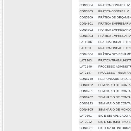
CON3804
PRATICA CONTABIL IV
CON3805
PRATICA CONTABIL V
CON5209
PRÁTICA DE ORÇAME
CON4801
PRÁTICA EMPRESARIA
CON4802
PRÁTICA EMPRESARIAL
CON4803
PRÁTICA EMPRESARIAL
LAT1286
PRATICA FISCAL E TR
LAT1311
PRATICA FISCAL E TR
CON4804
PRÁTICA GOVERNAME
LAT1303
PRATICA TRABALHIST
LAT2146
PROCESSO ADMINISTR
LAT2147
PROCESSO TRIBUTÁR
CON4710
RESPONSABILIDADE S
CON0122
SEMINARIO DE CONTAB
CON0261
SEMINARIO DE CONTAB
CON0262
SEMINARIO DE CONTAB
CON0123
SEMINARIO DE CONTAB
CON4305
SEMINÁRIO DE MONO
LAT0601
SIC E SIG APLICADO 
LAT2012
SIC E SIG (SIAFI) NO
CON0281
SISTEMA DE INFORM