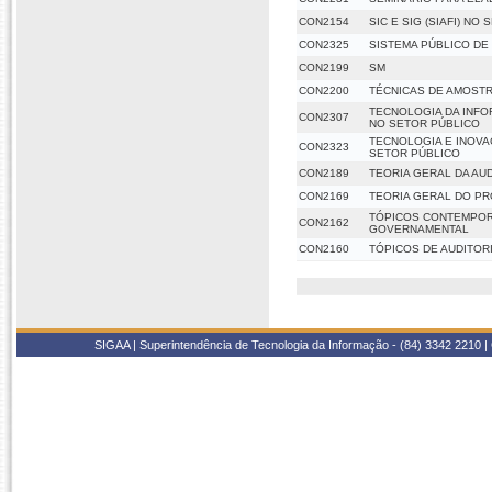
CON2154
SIC E SIG (SIAFI) NO
CON2325
SISTEMA PÚBLICO DE 
CON2199
SM
CON2200
TÉCNICAS DE AMOSTR
TECNOLOGIA DA INF
CON2307
NO SETOR PÚBLICO
TECNOLOGIA E INOVA
CON2323
SETOR PÚBLICO
CON2189
TEORIA GERAL DA AU
CON2169
TEORIA GERAL DO P
TÓPICOS CONTEMPOR
CON2162
GOVERNAMENTAL
CON2160
TÓPICOS DE AUDITOR
SIGAA | Superintendência de Tecnologia da Informação - (84) 3342 2210 