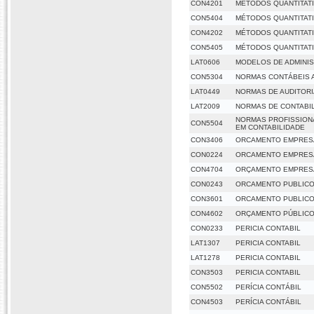
CON4201
MÉTODOS QUANTITATI
CON5404
MÉTODOS QUANTITATI
CON4202
MÉTODOS QUANTITATI
CON5405
MÉTODOS QUANTITATI
LAT0606
MODELOS DE ADMINI
CON5304
NORMAS CONTÁBEIS 
LAT0449
NORMAS DE AUDITORI
LAT2009
NORMAS DE CONTABIL
NORMAS PROFISSIONA
CON5504
EM CONTABILIDADE
CON3406
ORCAMENTO EMPRES
CON0224
ORCAMENTO EMPRES
CON4704
ORÇAMENTO EMPRES
CON0243
ORCAMENTO PUBLIC
CON3601
ORCAMENTO PUBLIC
CON4602
ORÇAMENTO PÚBLIC
CON0233
PERICIA CONTABIL
LAT1307
PERICIA CONTABIL
LAT1278
PERICIA CONTABIL
CON3503
PERICIA CONTABIL
CON5502
PERÍCIA CONTÁBIL
CON4503
PERÍCIA CONTÁBIL