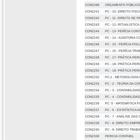
CON2298
ORÇAMENTO PÚBLICO 
CON2241
PC - 10- DIREITO FIS
CON2242
PC - 11- DIREITO DE F
CON2243
PC - 12- RITUALISTI
CON2244
PC - 13- PERÍCIA CON
CON2245
PC - 14 - AUDITORIA 
CON2246
PC - 15 - PERÍCIA FIS
CON2247
PC - 16 - PERÍCIA TR
CON2248
PC - 17- PRÁTICA PERI
CON2249
PC - 18- PRÁTICA PERI
CON2250
PC - 19- PRÁTICA PERIC
CON2232
PC-1 - METODOLOGIA
CON2233
PC - 2 - TEORIA DA C
CON2234
PC - 3 - CONTABILIDA
CON2235
PC - 4 - CONTABILIDA
CON2236
PC -5 - MATEMÁTICA 
CON2237
PC - 6 - ESTATÍSTICA 
CON2238
PC - 7 - ANÁLISE D
CON2239
PC - 8- DIREITO EMP
CON2240
PC - 9- DIREITO TRAB
CON2338
PERICIA CONTABIL