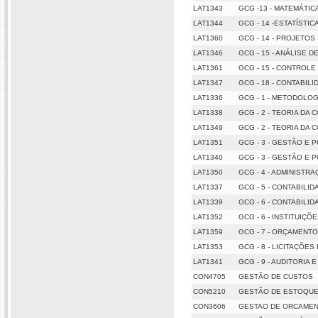
LAT1343
GCG -13 - MATEMÁTIC
LAT1344
GCG - 14 -ESTATÍSTIC
LAT1360
GCG - 14 - PROJETOS
LAT1346
GCG - 15 - ANÁLISE 
LAT1361
GCG - 15 - CONTROL
LAT1347
GCG - 18 - CONTABIL
LAT1336
GCG - 1 - METODOLOG
LAT1338
GCG - 2 - TEORIA DA 
LAT1349
GCG - 2 - TEORIA DA 
LAT1351
GCG - 3 - GESTÃO E 
LAT1340
GCG - 3 - GESTÃO E 
LAT1350
GCG - 4 - ADMINISTR
LAT1337
GCG - 5 - CONTABILI
LAT1339
GCG - 6 - CONTABILI
LAT1352
GCG - 6 - INSTITUIÇÕ
LAT1359
GCG - 7 - ORÇAMENT
LAT1353
GCG - 8 - LICITAÇÕE
LAT1341
GCG - 9 - AUDITORIA
CON4705
GESTÃO DE CUSTOS
CON5210
GESTÃO DE ESTOQUE
CON3606
GESTAO DE ORCAMEN