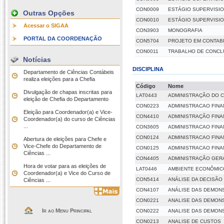
CON0009
ESTÁGIO SUPERVISI
Outras Opções
CON0010
ESTÁGIO SUPERVISIO
Acessar o SIGAA
CON3903
MONOGRAFIA
PORTAL DA COORDENAÇÃO
CON5704
PROJETO EM CONTAB
CON0011
TRABALHO DE CONCL
Notícias
DISCIPLINA
Departamento de Ciências Contábeis
realiza eleições para a Chefia
Código
Nome
Divulgação de chapas inscritas para
LAT0443
ADMINISTRAÇÃO DO C
eleição de Chefia do Departamento
CON0223
ADMINISTRACAO FINA
Eleição para Coordenador(a) e Vice-
CON4410
ADMINISTRAÇÃO FINA
Coordenador(a) do curso de Ciências
...
CON3605
ADMINISTRACAO FIN
CON0124
ADMINISTRACAO FINAN
Abertura de eleições para Chefe e
Vice-Chefe do Departamento de
CON0125
ADMINISTRACAO FINAN
Ciências ...
CON4405
ADMINISTRAÇÃO GER
Hora de votar para as eleições de
LAT0446
AMBIENTE ECONÔMIC
Coordenador(a) e Vice do Curso de
CON5414
ANÁLISE DA DECISÃO
Ciências ...
CON4107
ANÁLISE DAS DEMON
CON0221
ANALISE DAS DEMON
Ir ao Menu Principal
CON0222
ANALISE DAS DEMONS
CON0213
ANALISE DE CUSTOS