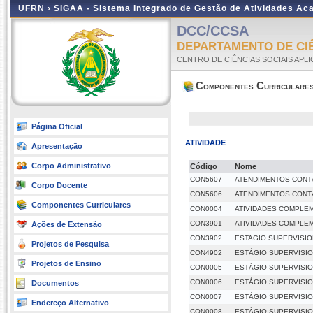
UFRN ›
SIGAA - Sistema Integrado de Gestão de Atividades A
DCC/CCSA
DEPARTAMENTO DE CIÊ
CENTRO DE CIÊNCIAS SOCIAIS APL
Componentes Curriculare
Página Oficial
ATIVIDADE
Apresentação
Corpo Administrativo
Código
Nome
CON5607
ATENDIMENTOS CONTÁ
Corpo Docente
CON5606
ATENDIMENTOS CONTÁ
Componentes Curriculares
CON0004
ATIVIDADES COMPLE
CON3901
ATIVIDADES COMPLE
Ações de Extensão
CON3902
ESTAGIO SUPERVISIO
Projetos de Pesquisa
CON4902
ESTÁGIO SUPERVISI
Projetos de Ensino
CON0005
ESTÁGIO SUPERVISIO
CON0006
ESTÁGIO SUPERVISIO
Documentos
CON0007
ESTÁGIO SUPERVISION
Endereço Alternativo
CON0008
ESTÁGIO SUPERVISIO