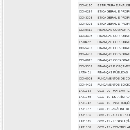
CON0120
ESTRUTURA E ANALIS
CON0234
ETICA GERAL E PROF
CON3303
ETICA GERAL E PROF
CON4303
ÉTICA GERAL E PROF
CON5412
FINANÇAS COMPORTA
CON3405
FINANCAS CORPORAT
LAT0452
FINANÇAS CORPORAT
CON5407
FINANÇAS CORPORAT
CON4407
FINANÇAS CORPORAT
CON0013
FINANÇAS CORPORATI
CON5302
FINANÇAS E ORÇAME
LAT0451
FINANÇAS PÚBLICAS
CON0003
FUNDAMENTOS DE CON
CON4402
FUNDAMENTOS SÓCIO
LAT1354
GCG - 09 - MATEMÁTI
LAT1355
GCG - 10 -ESTATÍSTIC
LAT1342
GCG - 10 - INSTITUIÇ
LAT1357
GCG - 11 - ANÁLISE 
LAT1356
GCG - 12 - AUDITORI
LAT1345
GCG - 12 - LEGISLAÇ
LAT1358
GCG - 13 - CONTROLA